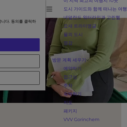
이 지역 최고의 여행지 10곳
즐
지
도시 가이드와 함께 떠나는 여행
겨
도
메
네덜란드 워터라인과 고린헴
합니다. 동의를 클릭하
찾
뉴
요새 트라이앵글
기
물의 도시
영감
방문 계획 세우기
예약하기
접근성
주차
숙박하기
지도
패키지
VVV Gorinchem