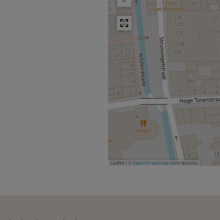
기
Leaflet
|
©
OpenStreetMap
contributors