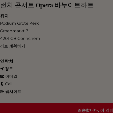
런치 콘서트 Opera 바누이트하트
위치
Podium Grote Kerk
Groenmarkt 7
4201 GB
Gorinchem
런
경로 계획하기
치
콘
연락처
서
런
경로
트
치
런
이메일
O
런
콘
치
Call
p
치
서
콘
런
웹사이트
e
콘
트
서
치
r
서
O
트
콘
죄송합니다, 이 액