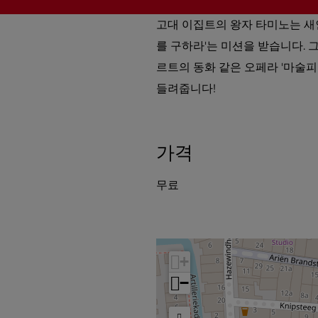
a
트
p
O
서
바
O
e
p
트
고대 이집트의 왕자 타미노는 새
누
p
r
e
O
를 구하라'는 미션을 받습니다.
이
e
a
r
p
르트의 동화 같은 오페라 '마술피
트
r
바
a
e
들려줍니다!
하
a
누
바
r
트
바
이
누
a
가격
로
누
트
이
바
가
이
하
트
누
무료
는
트
트
하
이
하
로
트
트
트
이
로
하
동
이
트
+
하
동
−
기
하