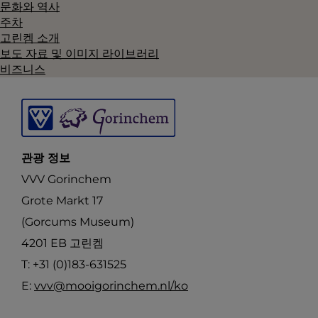
문화와 역사
주차
고린켐 소개
보도 자료 및 이미지 라이브러리
비즈니스
관광 정보
VVV Gorinchem
Grote Markt 17
(Gorcums Museum)
4201 EB 고린켐
T: +31 (0)183-631525
E:
vvv@mooigorinchem.nl/ko