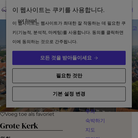
10곳
즐
지
이 웹사이트는 쿠키를 사용합니다.
도시 가이드와 함께 떠
겨
도
메
나는 여행
홈
이 웹사이트는 웹사이트가 최대한 잘 작동하는 데 필요한 쿠
찾
뉴
네덜란드 워터라인과 고
페
키(기능적, 분석적, 마케팅)를 사용합니다. 동의를 클릭하면
기
린헴
이
이에 동의하는 것으로 간주됩니다.
요새 트라이앵글
지
물의 도시
로
모든 것을 받아들이세요
영감
이
동
필요한 것만
방문 계획 세우기
예약하기
기본 설정 변경
접근성
주차
Voeg toe als favoriet
Voeg toe als favoriet
숙박하기
Grote Kerk
지도