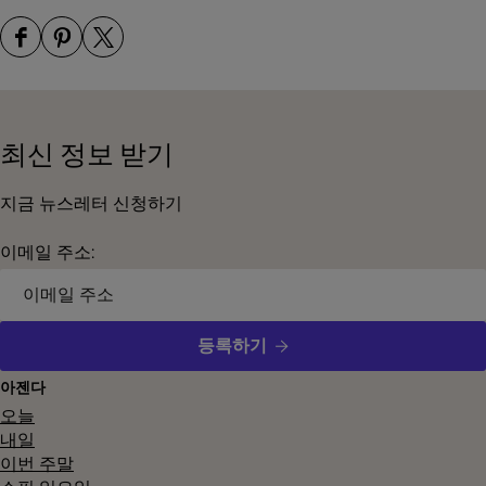
페
이
이
이
페
페
스
이
이
최신 정보 받기
북
지
지
에
공
공
지금 뉴스레터 신청하기
서
유
유
이
하
하
이메일 주소:
페
기
기
이
지
등록하기
공
아젠다
유
오늘
내일
하
이번 주말
기