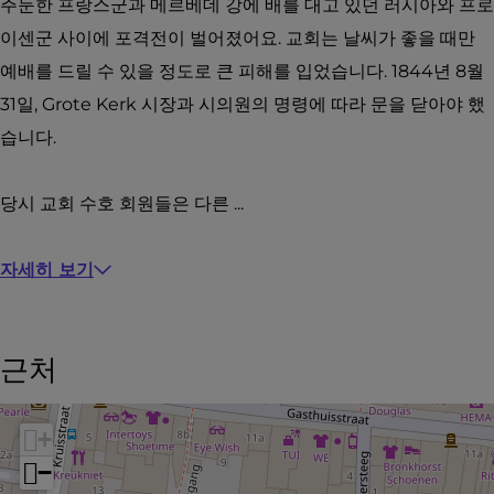
e
k
r
K
주둔한 프랑스군과 메르베데 강에 배를 대고 있던 러시아와 프로
r
바
k
e
이센군 사이에 포격전이 벌어졌어요. 교회는 날씨가 좋을 때만
k
로
바
r
예배를 드릴 수 있을 정도로 큰 피해를 입었습니다. 1844년 8월
가
로
k
31일, Grote Kerk 시장과 시의원의 명령에 따라 문을 닫아야 했
기
가
습니다.
기
당시 교회 수호 회원들은 다른 ...
자세히 보기
근처
+
−