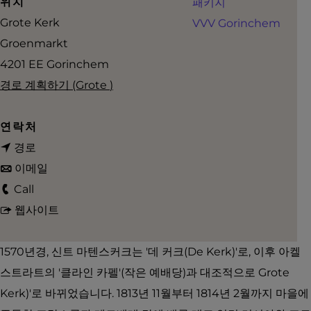
위치
패키지
Grote Kerk
VVV Gorinchem
Groenmarkt
4201 EE
Gorinchem
G
G
로
경로 계획하기
(Grote
)
r
r
o
o
연락처
G
t
t
경로
r
G
e
e
이메일
G
o
r
K
K
Call
r
t
o
G
e
e
웹사이트
o
e
t
r
r
r
t
K
e
o
k
k
1570년경, 신트 마텐스커크는 '데 커크(De Kerk)'로, 이후 아켈
e
e
K
t
스트라트의 '클라인 카펠'(작은 예배당)과 대조적으로 Grote
K
r
e
e
Kerk)'로 바뀌었습니다. 1813년 11월부터 1814년 2월까지 마을에