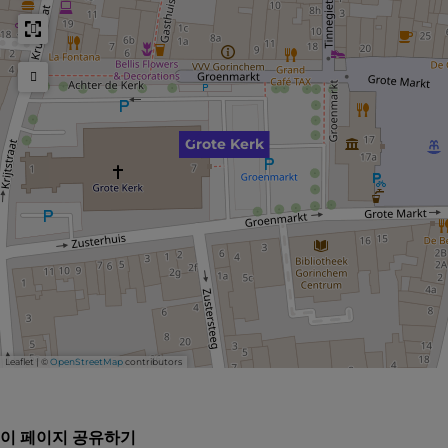
Grote Kerk
Leaflet
|
©
OpenStreetMap
contributors
이 페이지 공유하기