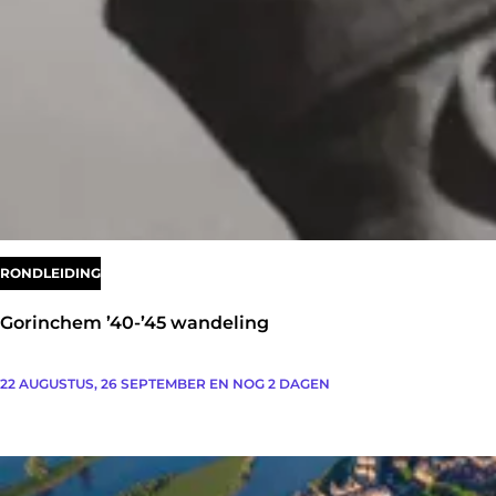
s
u
t
t
e
e
r
G
o
r
i
n
RONDLEIDING
c
Gorinchem ’40-’45 wandeling
h
e
G
22 AUGUSTUS, 26 SEPTEMBER EN NOG 2 DAGEN
m
o
r
i