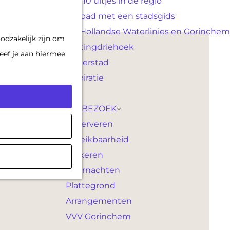
Top 10 uitjes in de regio
F
K
Op pad met een stadsgids
a
a
M
De Hollandse Waterlinies en Gorinchem
odzakelijk zijn om
v
a
e
Vestingdriehoek
eef je aan hiermee
o
r
n
Waterstad
r
t
u
Inspiratie
i
e
PLAN JE BEZOEK
t
Reserveren
e
Bereikbaarheid
n
Parkeren
Overnachten
Plattegrond
Arrangementen
VVV Gorinchem