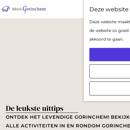
Deze website 
G
Deze website maakt 
a
de website zo goed 
n
akkoord te gaan.
a
a
r
d
e
h
o
De leukste uittips
m
e
ONTDEK HET LEVENDIGE GORINCHEM! BEKIJK
p
ALLE ACTIVITEITEN IN EN RONDOM GORINCH