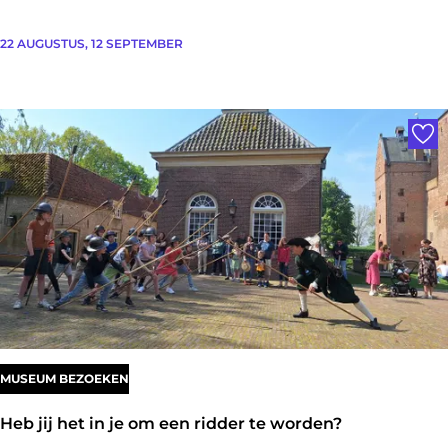
n
F
22 AUGUSTUS, 12 SEPTEMBER
d
i
e
Voe
t
s
e
x
p
e
d
i
t
MUSEUM BEZOEKEN
i
Heb jij het in je om een ridder te worden?
e