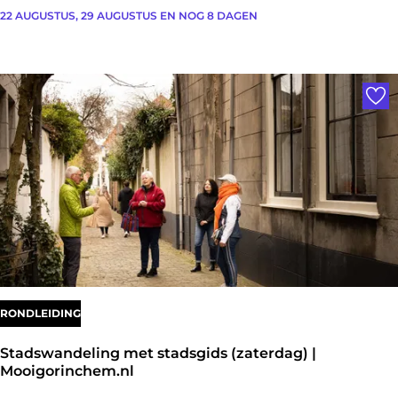
m
e
T
22 AUGUSTUS, 29 AUGUSTUS EN NOG 8 DAGEN
e
n
o
e
r
Voe
n
e
r
n
i
k
d
l
d
i
e
m
r
m
t
e
e
n
RONDLEIDING
w
o
Stadswandeling met stadsgids (zaterdag) |
Mooigorinchem.nl
r