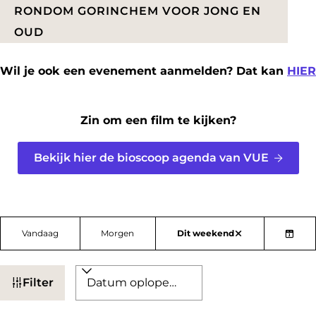
a
RONDOM GORINCHEM VOOR JONG EN
g
OUD
e
Wil je ook een evenement aanmelden? Dat kan
HIER
Zin om een film te kijken?
Bekijk hier de bioscoop agenda van VUE
W
W
S
Vandaag
Morgen
Dit weekend
a
W
K
a
o
t
i
i
n
r
Filter
z
s
e
n
t
F
s
o
e
e