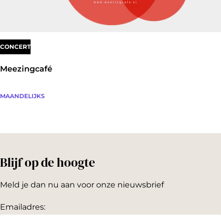
e
Z
r
o
t
n
CONCERT
o
d
c
Meezingcafé
a
h
g
t
M
MAANDELIJKS
e
e
z
i
Blijf op de hoogte
n
g
Meld je dan nu aan voor onze nieuwsbrief
c
Emailadres:
a