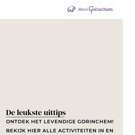
G
a
n
a
a
r
d
e
h
o
De leukste uittips
m
e
ONTDEK HET LEVENDIGE GORINCHEM!
p
BEKIJK HIER ALLE ACTIVITEITEN IN EN