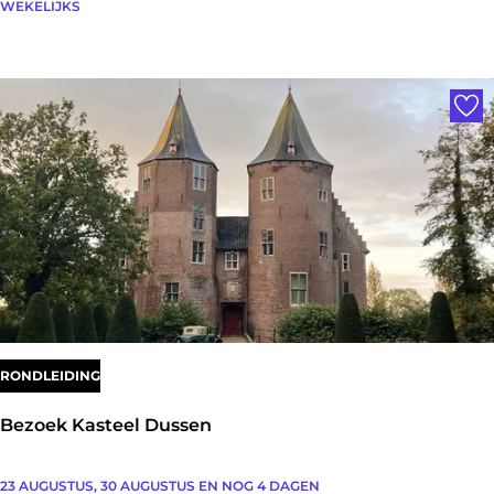
S
WEKELIJKS
n
m
t
c
a
Voe
h
d
e
s
m
w
.
a
n
n
l
d
e
l
i
RONDLEIDING
n
Bezoek Kasteel Dussen
g
m
B
23 AUGUSTUS, 30 AUGUSTUS EN NOG 4 DAGEN