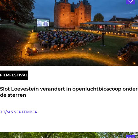
i
h
l
j
i
e
’
p
e
.
p
s
e
h
r
e
s
l
d
FILMFESTIVAL
e
Slot Loevestein verandert in openluchtbioscoop onder
n
de sterren
S
3 T/M 5 SEPTEMBER
l
o
Voe