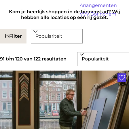
a
Arrangementen
g
Kom je heerlijk shoppen in de binnenstad? Wij
VVV Gorinchem
hebben alle locaties op een rij gezet.
e
W
S
Filter
a
o
t
r
S
z
t
91 t/m 120 van 122 resultaten
o
o
e
Voe
r
e
e
t
k
r
e
j
o
e
e
p
r
:
o
p