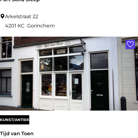
F
Arkelstraat 22
o
4201 KC
Gorinchem
r
Voe
t
S
o
l
i
d
S
l
e
KUNST/ANTIEK
e
Tijd van Toen
p