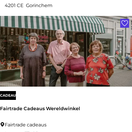
e
4201 CE
Gorinchem
S
Voe
t
a
d
s
p
o
e
l
i
CADEAU
e
Fairtrade Cadeaus Wereldwinkel
r
F
Fairtrade cadeaus