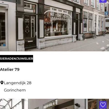
i
n
k
e
l
G
o
r
SIERADEN/JUWELIER
i
Atelier 79
n
c
A
Langendijk 28
h
t
Gorinchem
e
e
Voe
m
l