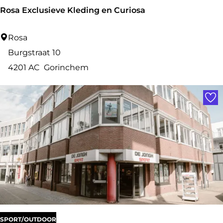
Rosa Exclusieve Kleding en Curiosa
R
Rosa
o
Burgstraat 10
s
4201 AC
Gorinchem
a
Voe
E
x
c
l
u
s
i
e
v
SPORT/OUTDOOR