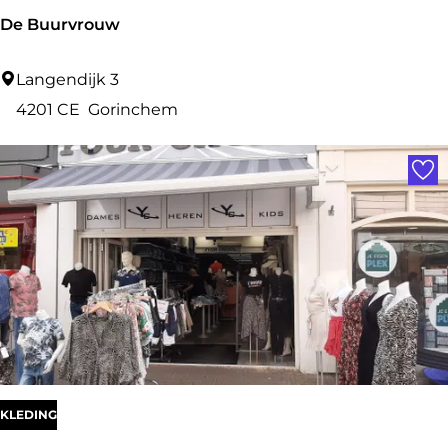
s
De Buurvrouw
a
D
Langendijk 3
e
4201 CE
Gorinchem
B
Voe
u
u
r
v
r
o
u
w
KLEDING