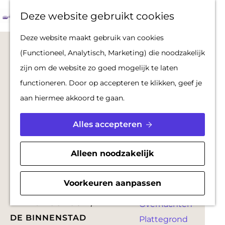
Op pad met een
Z
F
K
Deze website gebruikt cookies
stadsgids
o
a
a
M
G
Deze website maakt gebruik van cookies
De Hollandse
e
v
a
e
a
(Functioneel, Analytisch, Marketing) die noodzakelijk
Waterlinies en
k
o
r
n
n
zijn om de website zo goed mogelijk te laten
Gorinchem
e
r
t
u
a
functioneren. Door op accepteren te klikken, geef je
Vestingdriehoek
n
i
a
aan hiermee akkoord te gaan.
Waterstad
e
r
Inspiratie
t
d
Alles accepteren
e
e
PLAN JE BEZOEK
n
h
Alleen noodzakelijk
Reserveren
o
Bereikbaarheid
m
Winkelen in Hartje Gorcum
Voorkeuren aanpassen
Parkeren
e
HARTJE GORCUM; HET WARENHUIS VAN
Overnachten
p
DE BINNENSTAD
Plattegrond