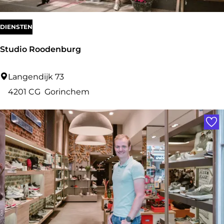
e
r
DIENSTEN
i
Studio Roodenburg
j
G
S
Langendijk 73
o
t
4201 CG
Gorinchem
r
u
Voe
k
d
u
i
m
o
R
o
o
d