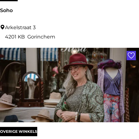
u
Soho
g
l
S
Arkelstraat 3
a
o
4201 KB
Gorinchem
s
h
Voe
o
OVERIGE WINKELS