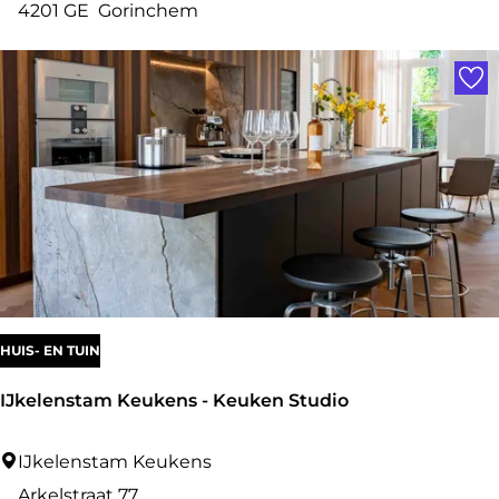
e
4201 GE
Gorinchem
e
G
Voe
n
o
r
i
n
c
h
e
m
s
HUIS- EN TUIN
e
IJkelenstam Keukens - Keuken Studio
K
l
I
IJkelenstam Keukens
e
J
Arkelstraat 77