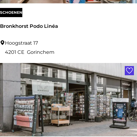
e
n
SCHOENEN
b
Bronkhorst Podo Linéa
u
r
B
Hoogstraat 17
g
r
4201 CE
Gorinchem
o
Voe
n
k
h
o
r
s
t
P