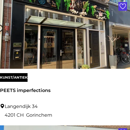
Voe
r
n
i
k
n
h
g
o
r
s
t
K
i
KUNST/ANTIEK
d
PEETS imperfections
s
P
Langendijk 34
E
4201 CH
Gorinchem
E
Voe