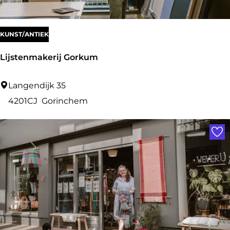
:
KUNST/ANTIEK
Lijstenmakerij Gorkum
L
Langendijk 35
i
4201CJ
Gorinchem
j
Voe
s
t
e
n
m
a
k