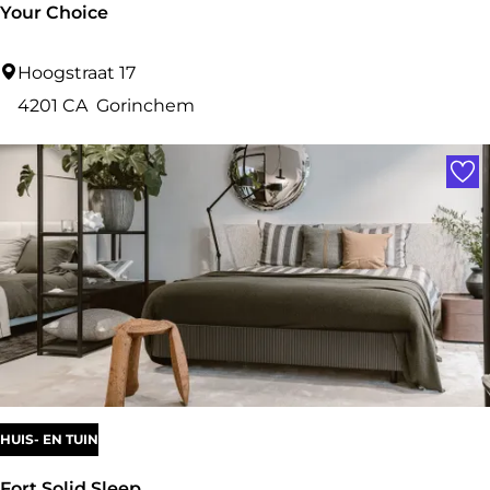
Your Choice
Y
Hoogstraat 17
o
4201 CA
Gorinchem
u
Voe
r
C
h
o
i
c
e
HUIS- EN TUIN
Fort Solid Sleep