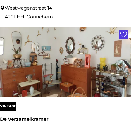
W
Westwagenstraat 14
i
4201 HH
Gorinchem
b
Voe
r
a
VINTAGE
De Verzamelkramer