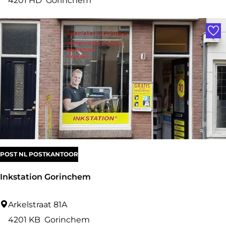
4201 HD
Gorinchem
a
Voe
r
l
e
POST NL POSTKANTOOR
Inkstation Gorinchem
I
Arkelstraat 81A
n
4201 KB
Gorinchem