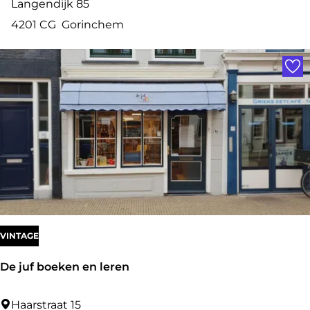
a
Langendijk 85
i
4201 CG
Gorinchem
r
Voe
t
r
a
d
e
C
a
d
e
VINTAGE
a
De juf boeken en leren
u
s
D
Haarstraat 15