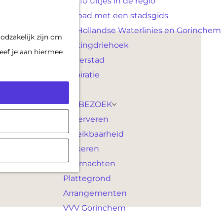
Top 10 uitjes in de regio
F
K
Op pad met een stadsgids
a
a
M
De Hollandse Waterlinies en Gorinchem
odzakelijk zijn om
v
a
e
Vestingdriehoek
eef je aan hiermee
o
r
n
Waterstad
r
t
u
Inspiratie
i
e
PLAN JE BEZOEK
t
Reserveren
e
Bereikbaarheid
n
Parkeren
Overnachten
Plattegrond
Arrangementen
VVV Gorinchem