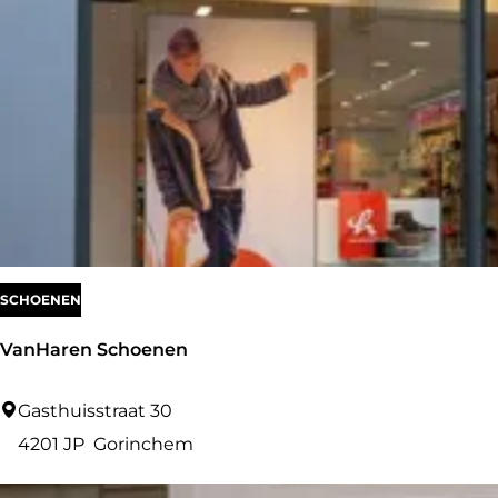
c
a
n
&
B
r
o
w
n
SCHOENEN
VanHaren Schoenen
V
Gasthuisstraat 30
a
4201 JP
Gorinchem
n