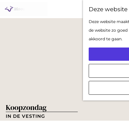
Deze website 
G
Deze website maakt 
a
de website zo goed 
n
akkoord te gaan.
a
a
r
d
e
h
o
Koopzondag
m
e
IN DE VESTING
p