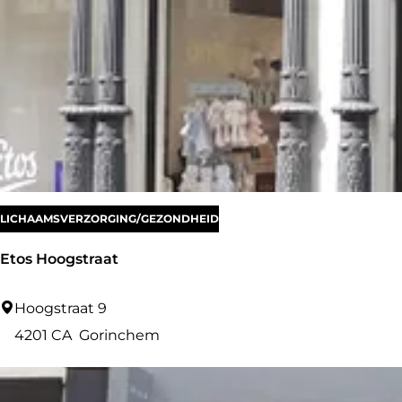
s
f
e
e
LICHAAMSVERZORGING/GEZONDHEID
Etos Hoogstraat
E
Hoogstraat 9
t
4201 CA
Gorinchem
o
s