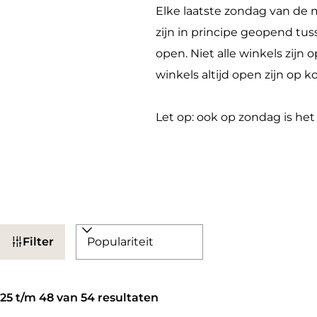
a
Elke laatste zondag van de 
g
zijn in principe geopend tus
e
open. Niet alle winkels zijn
winkels altijd open zijn op
Let op: ook op zondag is het
W
S
Filter
a
o
t
r
S
z
t
25 t/m 48 van 54 resultaten
o