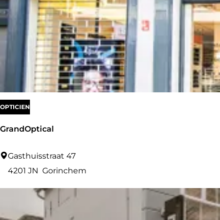
OPTICIEN
GrandOptical
G
Gasthuisstraat 47
r
4201 JN
Gorinchem
a
n
d