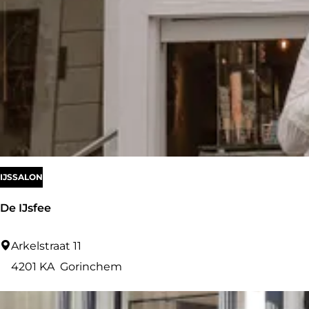
H
a
r
e
n
S
c
h
o
IJSSALON
e
De IJsfee
n
e
D
Arkelstraat 11
n
e
4201 KA
Gorinchem
I
J