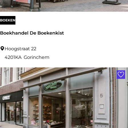
u
w
BOEKEN
Boekhandel De Boekenkist
B
Hoogstraat 22
o
4201KA
Gorinchem
e
Voe
k
h
a
n
d
e
l