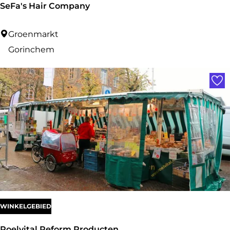
SeFa's Hair Company
S
Groenmarkt
e
Gorinchem
F
Voe
a
'
s
H
a
i
r
C
o
WINKELGEBIED
m
Roelvital Reform Producten