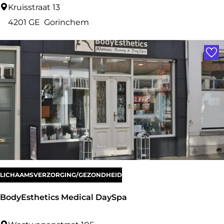
S
Kruisstraat 13
a
4201 GE
Gorinchem
l
Voe
o
n
B
e
n
j
a
m
i
LICHAAMSVERZORGING/GEZONDHEID
n
BodyEsthetics Medical DaySpa