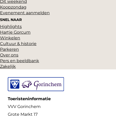
Dit weekend
g
p
Koopzondag
i
a
Evenement aanmelden
n
g
SNEL NAAR
a
i
Highlights
n
Hartje Gorcum
a
Winkelen
Cultuur & historie
Parkeren
Over ons
Pers en beeldbank
Zakelijk
Toeristeninformatie
VVV Gorinchem
Grote Markt 17