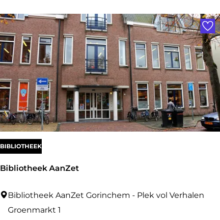
r
Voe
g
&
B
e
r
g
BIBLIOTHEEK
Bibliotheek AanZet
B
Bibliotheek AanZet Gorinchem - Plek vol Verhalen
i
Groenmarkt 1