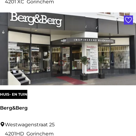
o
4201 XC
Gorinchem
t
Voe
o
s
t
u
d
i
o
Z
i
HUIS- EN TUIN
e
Berg&Berg
z
o
B
Westwagenstraat 25
e
4201HD
Gorinchem