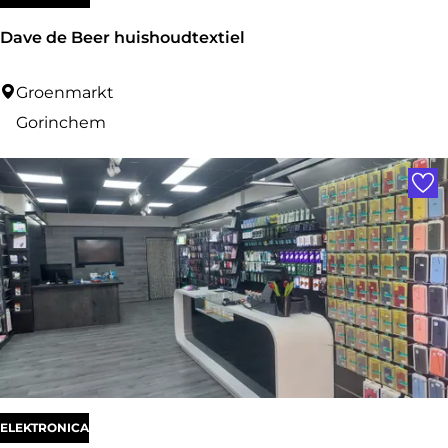
o
Dave de Beer huishoudtextiel
o
D
Groenmarkt
a
Gorinchem
v
Voe
e
d
e
B
e
e
r
h
u
ELEKTRONICA