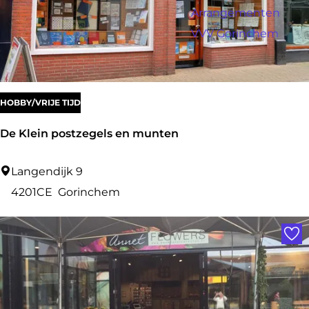
a
r
Arrangementen
:
g
o
VVV Gorinchem
e
p
:
HOBBY/VRIJE TIJD
De Klein postzegels en munten
D
Langendijk 9
e
4201CE
Gorinchem
K
Voe
l
e
i
n