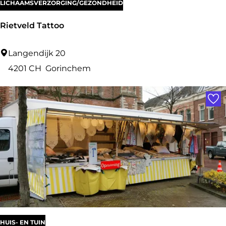
LICHAAMSVERZORGING/GEZONDHEID
Rietveld Tattoo
R
Langendijk 20
i
4201 CH
Gorinchem
e
Voe
t
v
e
l
d
T
a
t
t
HUIS- EN TUIN