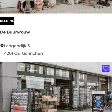
P
T
I
KLEDING
-
De Buurvrouw
X
D
Langendijk 3
e
4201 CE
Gorinchem
B
Voe
u
u
r
v
r
o