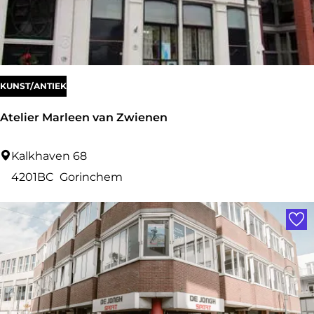
t
w
e
e
n
r
s
KUNST/ANTIEK
Atelier Marleen van Zwienen
A
Kalkhaven 68
t
4201BC
Gorinchem
e
Voe
l
i
e
r
M