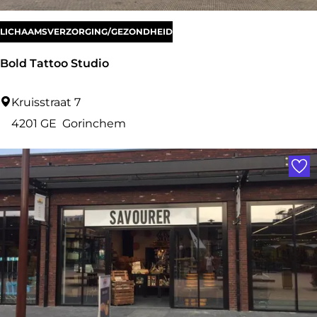
e
s
LICHAAMSVERZORGING/GEZONDHEID
Bold Tattoo Studio
B
Kruisstraat 7
o
4201 GE
Gorinchem
l
Voe
d
T
a
t
t
o
o
S