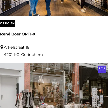
p
n
o
r
t
OPTICIEN
René Boer OPTI-X
R
Arkelstraat 18
e
4201 KC
Gorinchem
n
Voe
é
B
o
e
r
O