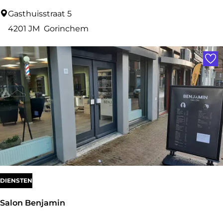
k
R
Gasthuisstraat 5
e
i
4201 JM
Gorinchem
n
t
Voe
s
u
t
a
a
l
d
s
DIENSTEN
Salon Benjamin