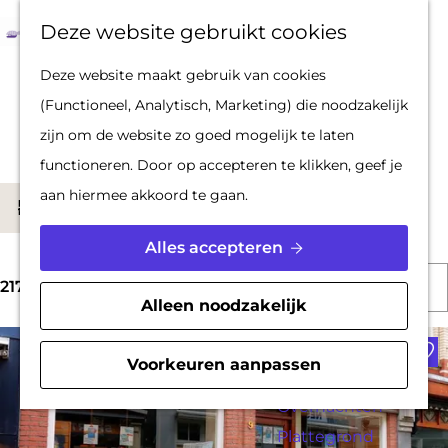
Op pad met een
Z
F
K
Deze website gebruikt cookies
stadsgids
o
a
a
M
G
Deze website maakt gebruik van cookies
De Hollandse
e
v
a
e
a
Locaties om te winkelen
(Functioneel, Analytisch, Marketing) die noodzakelijk
Waterlinies en
k
o
r
n
n
zijn om de website zo goed mogelijk te laten
Gorinchem
e
r
t
u
a
functioneren. Door op accepteren te klikken, geef je
Vestingdriehoek
n
i
a
W
aan hiermee akkoord te gaan.
Waterstad
S
Filter
e
r
a
Inspiratie
o
t
d
Alles accepteren
t
r
e
e
S
z
PLAN JE BEZOEK
t
217 t/m 240 van 254 resultaten
n
h
Alleen noodzakelijk
o
o
Reserveren
e
o
Voe
r
e
Bereikbaarheid
e
m
Voorkeuren aanpassen
t
k
Parkeren
r
e
e
j
Overnachten
o
p
e
Plattegrond
e
p