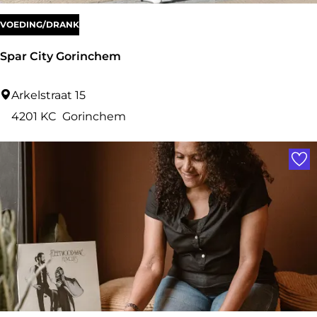
VOEDING/DRANK
Spar City Gorinchem
S
Arkelstraat 15
p
4201 KC
Gorinchem
a
Voe
r
C
i
t
y
G
o
r