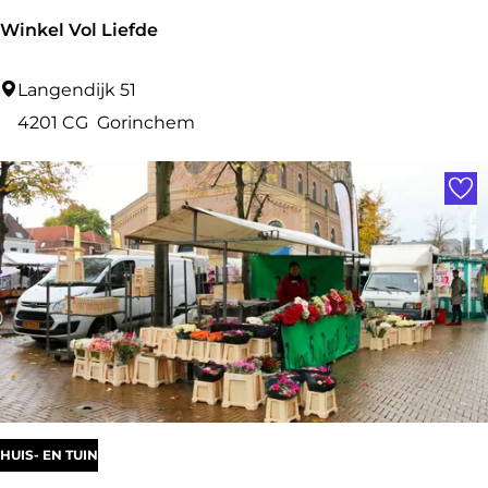
Winkel Vol Liefde
W
Langendijk 51
i
4201 CG
Gorinchem
n
Voe
k
e
l
V
o
l
L
i
e
HUIS- EN TUIN
f