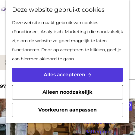
Op pad met een
Z
F
K
Deze website gebruikt cookies
stadsgids
o
a
a
M
G
Deze website maakt gebruik van cookies
De Hollandse
e
v
a
e
a
Zoek een winkel
(Functioneel, Analytisch, Marketing) die noodzakelijk
Waterlinies en
k
o
r
n
n
zijn om de website zo goed mogelijk te laten
Gorinchem
e
r
t
u
a
functioneren. Door op accepteren te klikken, geef je
Vestingdriehoek
n
i
a
W
aan hiermee akkoord te gaan.
Waterstad
S
Filter
e
r
a
Inspiratie
o
t
d
Alles accepteren
t
r
e
e
S
z
PLAN JE BEZOEK
t
97 t/m 120 van 323 resultaten
n
h
Alleen noodzakelijk
o
o
Reserveren
e
o
Voe
r
e
Bereikbaarheid
e
m
Voorkeuren aanpassen
t
k
Parkeren
r
e
e
j
Overnachten
o
p
e
Plattegrond
e
p