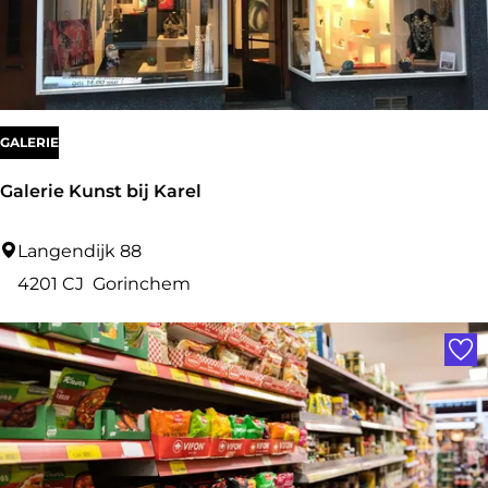
s
P
i
z
z
GALERIE
a
Galerie Kunst bij Karel
G
Langendijk 88
a
4201 CJ
Gorinchem
l
Voe
e
r
i
e
K