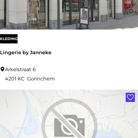
KLEDING
Lingerie by Janneke
L
Arkelstraat 6
i
4201 KC
Gorinchem
n
Voe
g
e
r
i
e