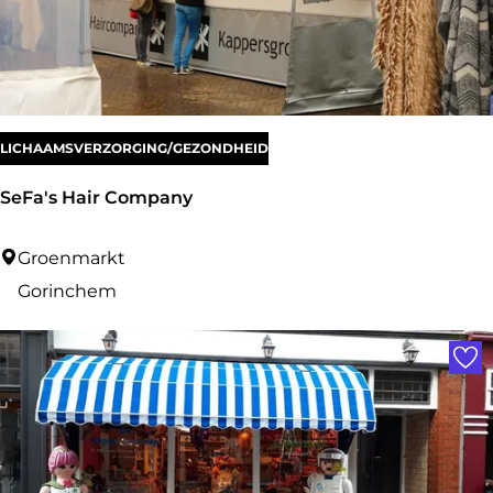
p
e
r
m
a
LICHAAMSVERZORGING/GEZONDHEID
r
SeFa's Hair Company
k
t
S
Groenmarkt
e
Gorinchem
F
Voe
a
'
s
H
a