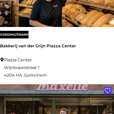
e
e
r
h
u
VOEDING/DRANK
i
Bakkerij van der Grijn Piazza Center
s
h
B
Piazza Center
o
a
Wijnkoperstraat 1
u
k
4204 HA
Gorinchem
d
k
Voe
t
e
e
r
x
i
t
j