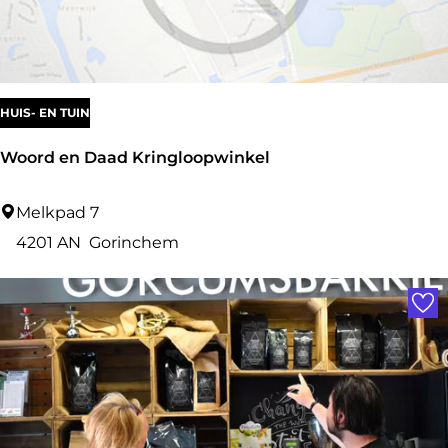
b
y
J
a
HUIS- EN TUIN
n
Woord en Daad Kringloopwinkel
n
e
W
Melkpad 7
k
o
4201 AN
Gorinchem
e
o
Voe
r
d
e
n
D