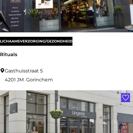
j
e
s
s
h
LICHAAMSVERZORGING/GEZONDHEID
o
Rituals
p
R
Gasthuisstraat 5
i
4201 JM
Gorinchem
t
Voe
u
a
l
s