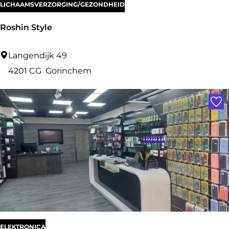
e
LICHAAMSVERZORGING/GEZONDHEID
c
Roshin Style
o
r
R
Langendijk 49
d
o
4201 CG
Gorinchem
s
s
Voe
h
i
n
S
t
y
l
e
ELEKTRONICA