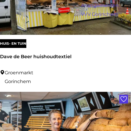
a
r
Arrangementen
:
g
o
VVV Gorinchem
e
p
:
HUIS- EN TUIN
Dave de Beer huishoudtextiel
D
Groenmarkt
a
Gorinchem
v
Voe
e
d
e
B