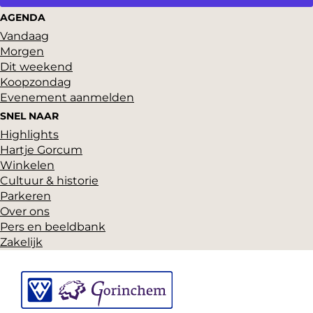
g
a
e
V
AGENDA
e
n
o
Vandaag
p
d
o
Morgen
a
e
Dit weekend
g
g
p
Koopzondag
i
a
t
Evenement aanmelden
n
g
SNEL NAAR
a
i
Highlights
n
Hartje Gorcum
a
Winkelen
Cultuur & historie
Parkeren
Over ons
Pers en beeldbank
Zakelijk