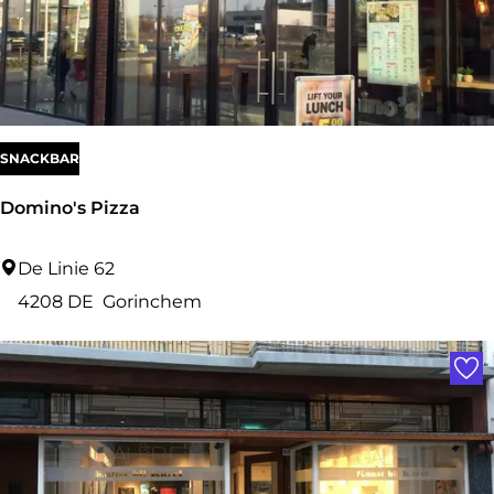
e
n
m
SNACKBAR
Domino's Pizza
D
De Linie 62
o
4208 DE
Gorinchem
m
Voe
i
n
o
'