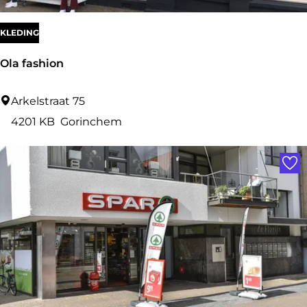
KLEDING
Ola fashion
O
Arkelstraat 75
l
4201 KB
Gorinchem
a
Voe
f
a
s
h
i
o
n