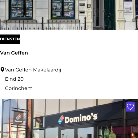
l
t
i
V
l
DIENSTEN
a
Van Geffen
a
i
V
Van Geffen Makelaardij
G
a
Eind 20
o
n
Gorinchem
r
G
Voe
i
e
n
f
c
f
h
e