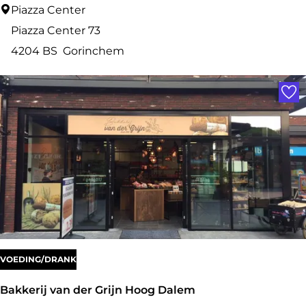
Z
Piazza Center
w
Piazza Center 73
a
4204 BS
Gorinchem
r
Voe
t
M
o
d
e
s
c
h
o
VOEDING/DRANK
e
Bakkerij van der Grijn Hoog Dalem
n