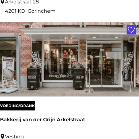
V
Arkelstraat 28
a
4201 KD
Gorinchem
n
Voe
Z
u
i
l
e
n
M
o
d
VOEDING/DRANK
e
Bakkerij van der Grijn Arkelstraat
B
Vesting