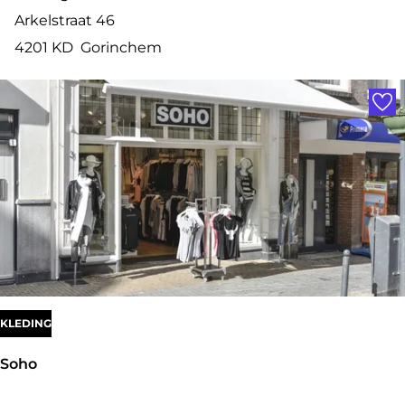
a
Arkelstraat 46
k
4201 KD
Gorinchem
k
Voe
e
r
i
j
v
a
n
d
e
KLEDING
r
Soho
G
r