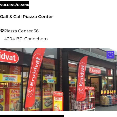
VOEDING/DRANK
Gall & Gall Piazza Center
G
Piazza Center 36
a
4204 BP
Gorinchem
l
Voe
l
&
G
a
l
l
P
i
a