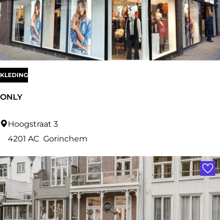
KLEDING
ONLY
O
Hoogstraat 3
N
4201 AC
Gorinchem
L
Voe
Y