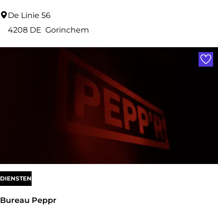
e
B
De Linie 56
n
a
4208 DE
Gorinchem
k
Voe
k
e
r
i
j
v
a
n
d
DIENSTEN
e
Bureau Peppr
r