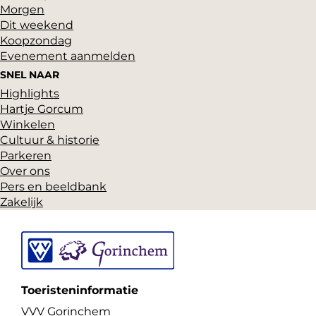
Morgen
a
e
Dit weekend
g
p
Koopzondag
i
a
Evenement aanmelden
n
g
SNEL NAAR
a
i
Highlights
n
Hartje Gorcum
a
Winkelen
Cultuur & historie
Parkeren
Over ons
Pers en beeldbank
Zakelijk
Toeristeninformatie
VVV Gorinchem