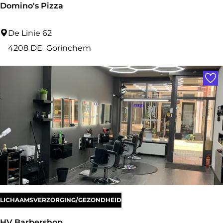
Domino's Pizza
D
De Linie 62
o
4208 DE
Gorinchem
m
Voe
i
n
o
'
s
P
i
z
z
LICHAAMSVERZORGING/GEZONDHEID
a
HV Barbershop