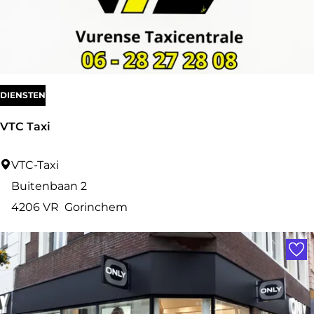
g
B
l
u
e
DIENSTEN
VTC Taxi
V
VTC-Taxi
T
Buitenbaan 2
C
4206 VR
Gorinchem
T
Voe
a
x
i