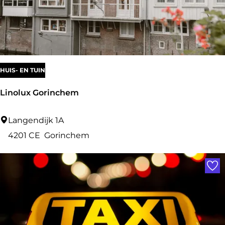
HUIS- EN TUIN
Linolux Gorinchem
L
Langendijk 1A
i
4201 CE
Gorinchem
n
Voe
o
l
u
x