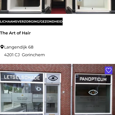
i
S
e
LICHAAMSVERZORGING/GEZONDHEID
r
The Art of Hair
v
i
T
Langendijk 68
c
h
4201 CJ
Gorinchem
e
e
Voe
A
r
t
o
f
H