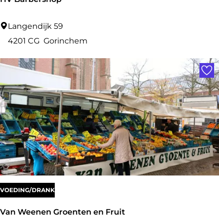
H
Langendijk 59
V
4201 CG
Gorinchem
B
Voe
a
r
b
e
r
s
h
o
p
VOEDING/DRANK
Van Weenen Groenten en Fruit