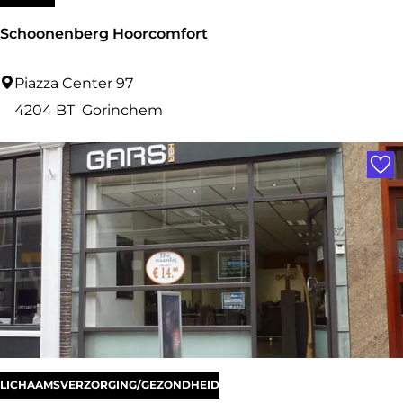
n
Schoonenberg Hoorcomfort
i
e
S
Piazza Center 97
c
4204 BT
Gorinchem
h
Voe
o
o
n
e
n
b
e
r
g
LICHAAMSVERZORGING/GEZONDHEID