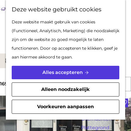
Op pad met een
Z
F
K
Deze website gebruikt cookies
stadsgids
o
a
a
M
G
Deze website maakt gebruik van cookies
De Hollandse
e
v
a
e
a
Zoek een winkel
(Functioneel, Analytisch, Marketing) die noodzakelijk
Waterlinies en
k
o
r
n
n
zijn om de website zo goed mogelijk te laten
Gorinchem
e
r
t
u
a
functioneren. Door op accepteren te klikken, geef je
Vestingdriehoek
n
i
a
W
aan hiermee akkoord te gaan.
Waterstad
S
Filter
e
r
a
Inspiratie
o
t
d
Alles accepteren
t
r
e
e
S
z
PLAN JE BEZOEK
t
169 t/m 192 van 323 resultaten
n
h
Alleen noodzakelijk
o
o
Reserveren
e
o
Voe
r
e
Bereikbaarheid
e
m
Voorkeuren aanpassen
t
k
Parkeren
r
e
e
j
Overnachten
o
p
e
Plattegrond
e
p