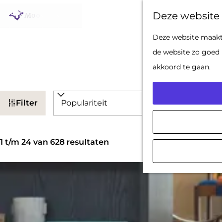
Deze website 
G
Deze website maakt 
a
de website zo goed 
n
akkoord te gaan.
a
W
a
S
Filter
a
r
o
d
t
r
S
e
z
t
1 t/m 24 van 628 resultaten
o
h
o
e
r
o
e
e
t
m
k
r
e
e
j
o
e
p
e
p