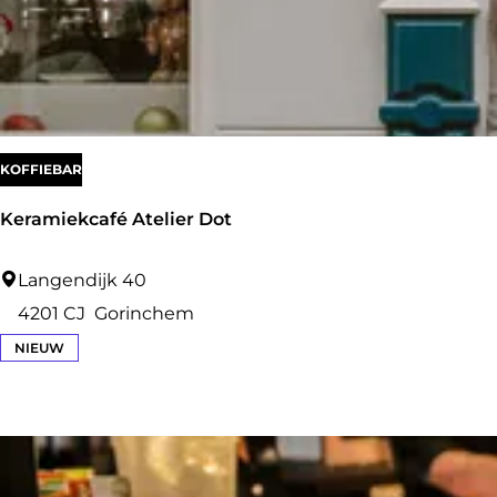
r
e
l
KOFFIEBAR
Keramiekcafé Atelier Dot
K
Langendijk 40
e
4201 CJ
Gorinchem
r
NIEUW
a
m
i
e