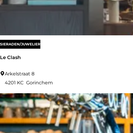
r
a
:
o
g
p
e
:
SIERADEN/JUWELIER
Le Clash
L
Arkelstraat 8
e
4201 KC
Gorinchem
C
l
a
s
h