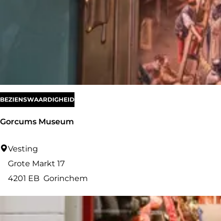
e
r
z
BEZIENSWAARDIGHEID
Gorcums Museum
G
Vesting
o
Grote Markt 17
r
4201 EB
Gorinchem
c
u