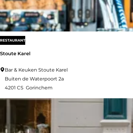
RESTAURANT
Stoute Karel
S
Bar & Keuken Stoute Karel
t
Buiten de Waterpoort 2a
o
4201 CS
Gorinchem
u
t
e
K
a