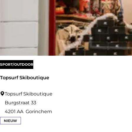
m
s
M
u
s
e
u
m
SPORT/OUTDOOR
Topsurf Skiboutique
T
Topsurf Skiboutique
o
Burgstraat 33
p
4201 AA
Gorinchem
s
NIEUW
u