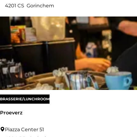
o
4201 CS
Gorinchem
u
t
e
K
a
r
e
l
BRASSERIE/LUNCHROOM
Proeverz
P
Piazza Center 51