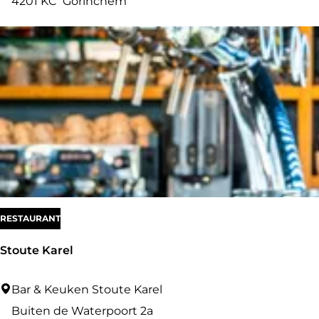
e
4201 KC
Gorinchem
C
l
a
s
h
RESTAURANT
Stoute Karel
S
Bar & Keuken Stoute Karel
t
Buiten de Waterpoort 2a