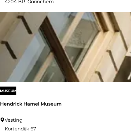
r
4204 BR
Gorinchem
o
e
v
e
r
z
MUSEUM
Hendrick Hamel Museum
H
Vesting
e
Kortendijk 67