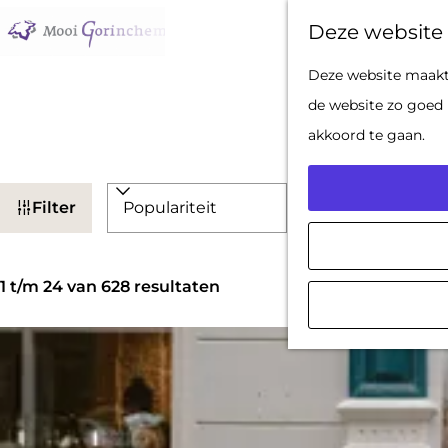
Deze website 
G
Deze website maakt 
a
de website zo goed 
n
akkoord te gaan.
a
W
a
S
Filter
a
r
o
d
t
r
S
e
z
t
1 t/m 24 van 628 resultaten
o
h
o
e
r
o
e
e
t
m
k
r
e
e
j
o
e
p
e
p