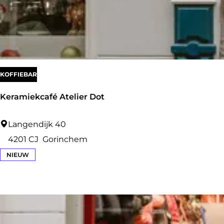
r
a
:
o
g
p
e
:
KOFFIEBAR
Keramiekcafé Atelier Dot
K
Langendijk 40
e
4201 CJ
Gorinchem
r
NIEUW
a
m
i
e