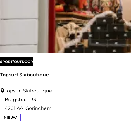
k
c
a
f
é
A
t
SPORT/OUTDOOR
e
l
Topsurf Skiboutique
i
e
T
Topsurf Skiboutique
r
o
Burgstraat 33
D
p
4201 AA
Gorinchem
o
s
NIEUW
t
u