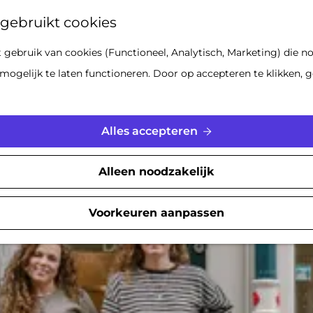
Z
gebruikt cookies
o
gebruik van cookies (Functioneel, Analytisch, Marketing) die no
e
Locaties
mogelijk te laten functioneren. Door op accepteren te klikken, g
k
e
n
Alles accepteren
Alleen noodzakelijk
Voorkeuren aanpassen