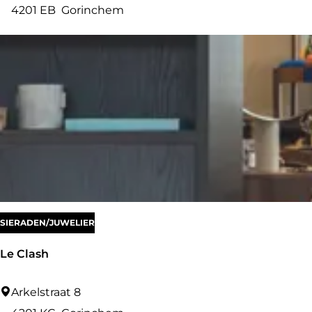
r
4201 EB
Gorinchem
c
u
m
s
M
u
s
e
u
m
SIERADEN/JUWELIER
Le Clash
L
Arkelstraat 8