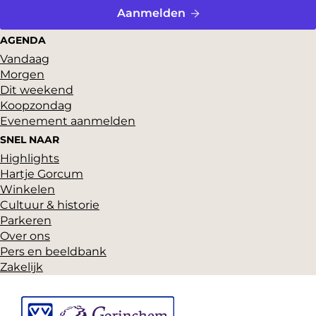
n
a
a
a
a
a
g
Aanmelden
e
a
e
r
AGENDA
n
Vandaag
d
d
Morgen
e
t
Dit weekend
p
Koopzondag
a
Evenement aanmelden
g
SNEL NAAR
i
Highlights
n
Hartje Gorcum
a
Winkelen
Cultuur & historie
Parkeren
Over ons
Pers en beeldbank
Zakelijk