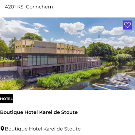
n
4201 KS
Gorinchem
d
Voe
r
i
c
k
H
a
m
e
l
HOTEL
M
Boutique Hotel Karel de Stoute
u
s
B
Boutique Hotel Karel de Stoute
e