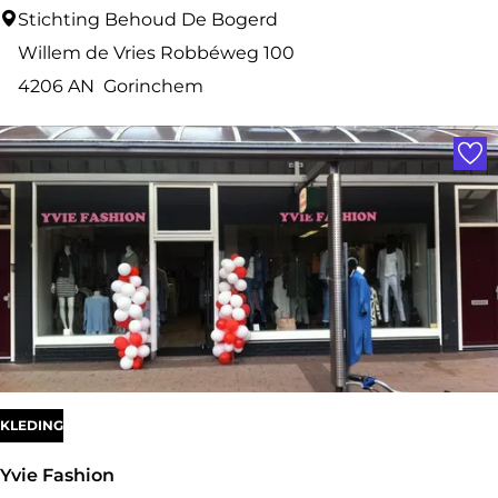
G
Stichting Behoud De Bogerd
e
Willem de Vries Robbéweg 100
m
4206 AN
Gorinchem
e
Voe
e
n
s
c
h
a
p
s
h
KLEDING
u
Yvie Fashion
i