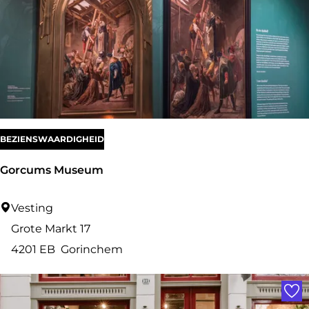
e
r
z
BEZIENSWAARDIGHEID
Gorcums Museum
G
Vesting
o
Grote Markt 17
r
4201 EB
Gorinchem
c
Voe
u