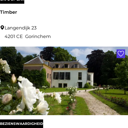
Timber
T
Langendijk 23
i
4201 CE
Gorinchem
m
Voe
b
e
r
BEZIENSWAARDIGHEID