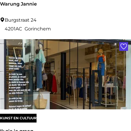
Warung Jannie
W
Burgstraat 24
a
4201AC
Gorinchem
r
Voe
u
n
g
J
a
n
n
i
e
KUNST EN CULTUUR