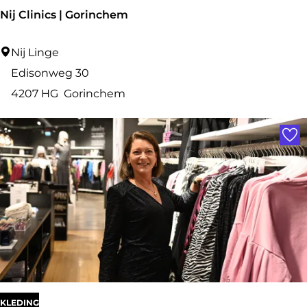
Nij Clinics | Gorinchem
N
Nij Linge
i
Edisonweg 30
j
4207 HG
Gorinchem
C
Voe
l
i
n
i
c
s
|
G
o
KLEDING