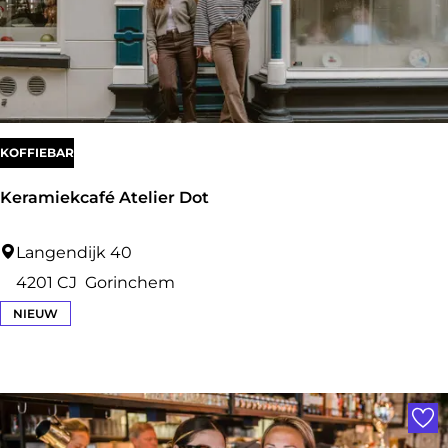
r
e
l
KOFFIEBAR
Keramiekcafé Atelier Dot
K
Langendijk 40
e
4201 CJ
Gorinchem
r
NIEUW
a
m
Voe
i
e