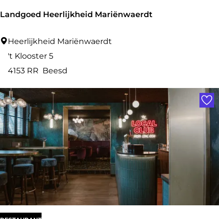
Landgoed Heerlijkheid Mariënwaerdt
L
Heerlijkheid Mariënwaerdt
a
't Klooster 5
n
4153 RR
Beesd
d
Voe
g
o
e
d
H
e
e
r
l