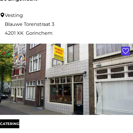
D
Vesting
e
Blauwe Torenstraat 3
L
4201 XK
Gorinchem
i
Voe
n
g
e
w
a
c
h
t
CATERING