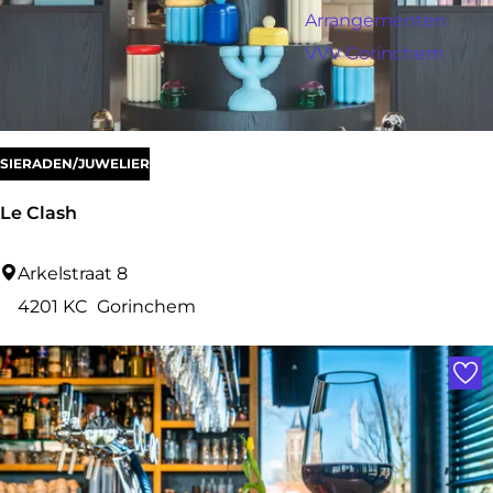
a
r
Arrangementen
:
g
o
VVV Gorinchem
e
p
:
SIERADEN/JUWELIER
Le Clash
L
Arkelstraat 8
e
4201 KC
Gorinchem
C
Voe
l
a
s
h