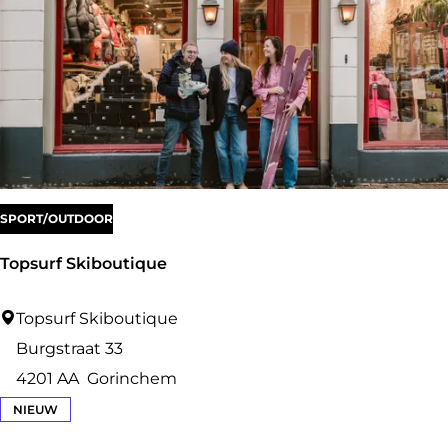
m
s
M
u
s
e
u
m
SPORT/OUTDOOR
Topsurf Skiboutique
T
Topsurf Skiboutique
o
Burgstraat 33
p
4201 AA
Gorinchem
s
NIEUW
u