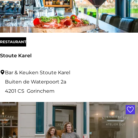
RESTAURANT
Stoute Karel
S
Bar & Keuken Stoute Karel
t
Buiten de Waterpoort 2a
o
4201 CS
Gorinchem
u
Voe
t
e
K
a