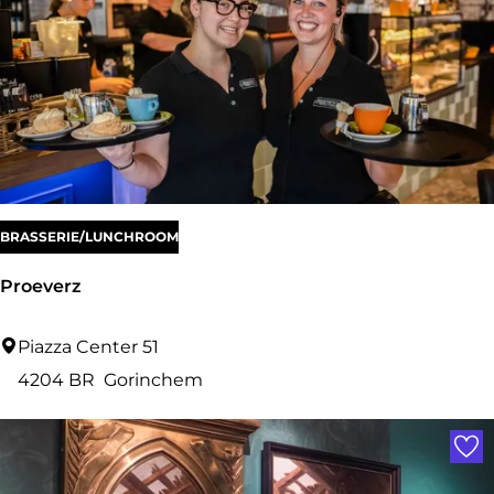
k
c
a
f
é
A
t
BRASSERIE/LUNCHROOM
e
l
Proeverz
i
e
P
Piazza Center 51
r
r
4204 BR
Gorinchem
D
o
Voe
o
e
t
v