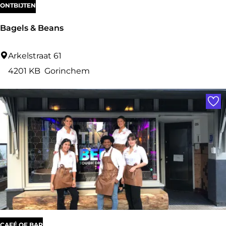
ONTBIJTEN
Bagels & Beans
B
Arkelstraat 61
a
4201 KB
Gorinchem
g
Voe
e
l
s
&
B
e
a
n
s
CAFÉ OF BAR