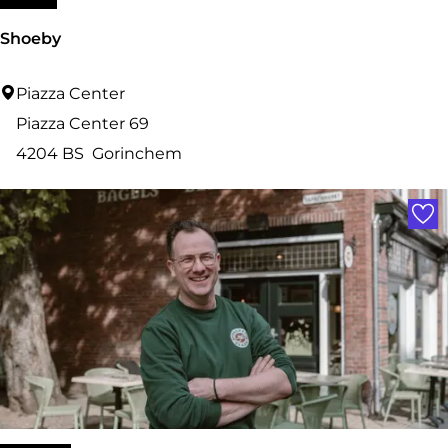
r
Shoeby
i
n
S
Piazza Center
c
h
Piazza Center 69
h
o
4204 BS
Gorinchem
e
e
Voe
m
b
y