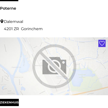
Poterne
P
Dalemwal
o
4201 ZR
Gorinchem
t
Voe
e
r
n
e
ZIEKENHUIS