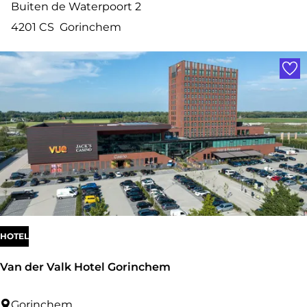
o
Buiten de Waterpoort 2
u
u
4201 CS
Gorinchem
m
t
Voe
i
q
u
e
H
o
t
e
l
HOTEL
K
Van der Valk Hotel Gorinchem
a
r
V
Gorinchem