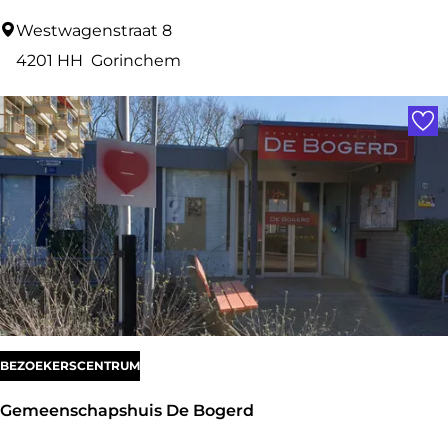
O
Westwagenstraat 8
l
4201 HH
Gorinchem
a
Voe
l
a
C
h
o
c
o
l
a
BEZOEKERSCENTRUM
Gemeenschapshuis De Bogerd