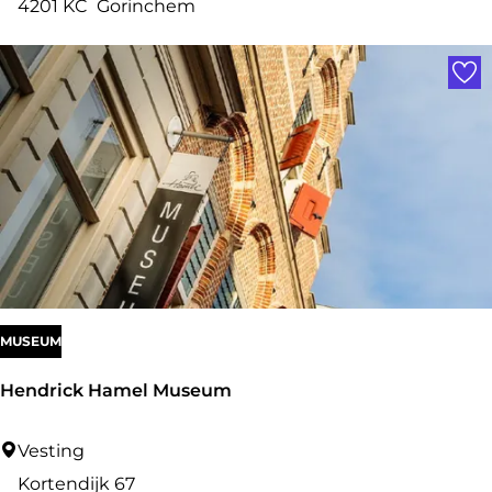
e
4201 KC
Gorinchem
C
Voe
l
a
s
h
MUSEUM
Hendrick Hamel Museum
H
Vesting
e
Kortendijk 67