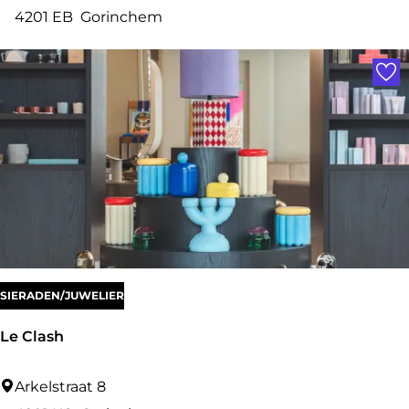
r
4201 EB
Gorinchem
c
Voe
u
m
s
M
u
s
e
u
m
SIERADEN/JUWELIER
Le Clash
L
Arkelstraat 8