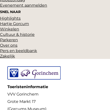
a
c
Evenement aanmelden
g
h
SNEL NAAR
i
e
Highlights
n
Hartje Gorcum
m
a
Winkelen
Cultuur & historie
Parkeren
Over ons
Pers en beeldbank
Zakelijk
Toeristeninformatie
VVV Gorinchem
Grote Markt 17
(Gorcums Museum)