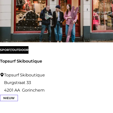
c
a
f
é
A
t
SPORT/OUTDOOR
e
l
Topsurf Skiboutique
i
e
T
Topsurf Skiboutique
r
o
Burgstraat 33
D
p
4201 AA
Gorinchem
o
s
NIEUW
t
u
r