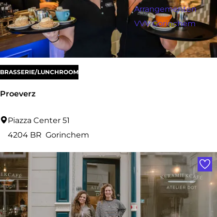
a
r
Arrangementen
:
g
o
VVV Gorinchem
e
p
:
BRASSERIE/LUNCHROOM
Proeverz
P
Piazza Center 51
r
4204 BR
Gorinchem
o
Voe
e
v
e
r