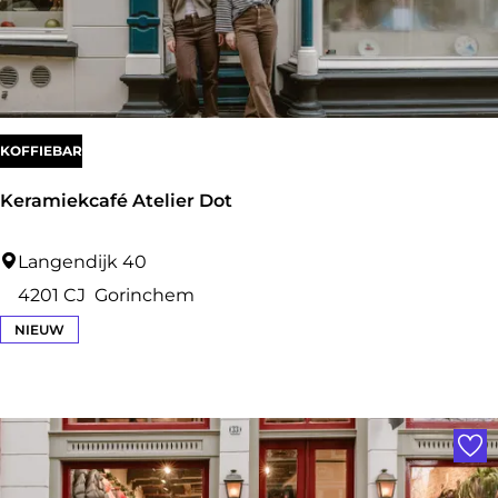
z
KOFFIEBAR
Keramiekcafé Atelier Dot
K
Langendijk 40
e
4201 CJ
Gorinchem
r
NIEUW
a
m
Voe
i
e
k