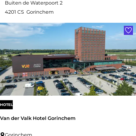
o
Buiten de Waterpoort 2
u
u
4201 CS
Gorinchem
m
t
Voe
i
q
u
e
H
o
t
e
l
HOTEL
K
Van der Valk Hotel Gorinchem
a
r
V
Gorinchem