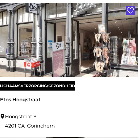
t
Voe
o
s
p
o
t
|
S
l
u
LICHAAMSVERZORGING/GEZONDHEID
i
Etos Hoogstraat
s
L
E
Hoogstraat 9
i
t
4201 CA
Gorinchem
n
o