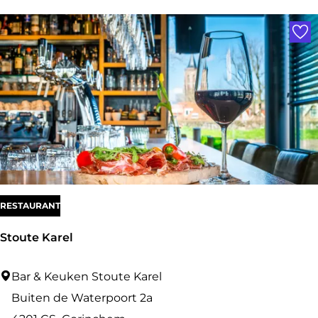
Voe
f
S
k
i
b
o
u
t
i
RESTAURANT
q
u
Stoute Karel
e
S
Bar & Keuken Stoute Karel
t
Buiten de Waterpoort 2a