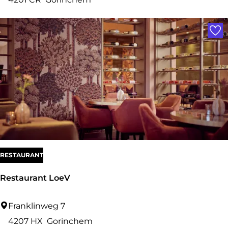
E
Voe
S
T
a
p
a
s
b
a
r
RESTAURANT
G
Restaurant LoeV
o
r
R
Franklinweg 7
i
e
4207 HX
Gorinchem