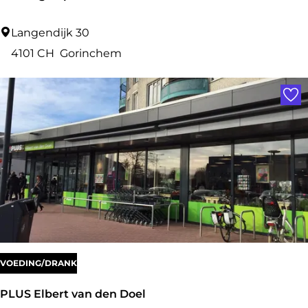
g
e
D
Langendijk 30
r
e
4101 CH
Gorinchem
i
J
Voe
e
o
n
g
h
S
p
o
r
t
VOEDING/DRANK
PLUS Elbert van den Doel