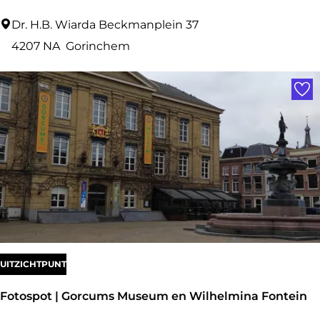
P
Dr. H.B. Wiarda Beckmanplein 37
L
4207 NA
Gorinchem
U
Voe
S
E
l
b
e
r
t
v
a
UITZICHTPUNT
n
Fotospot | Gorcums Museum en Wilhelmina Fontein
d