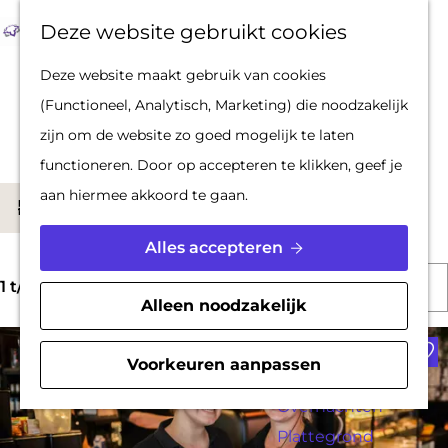
Op pad met een
Z
F
K
Deze website gebruikt cookies
stadsgids
o
a
a
M
G
Deze website maakt gebruik van cookies
De Hollandse
e
v
a
e
a
Locaties
(Functioneel, Analytisch, Marketing) die noodzakelijk
Waterlinies en
k
o
r
n
n
zijn om de website zo goed mogelijk te laten
Gorinchem
e
r
t
u
a
functioneren. Door op accepteren te klikken, geef je
Vestingdriehoek
n
i
a
W
aan hiermee akkoord te gaan.
Waterstad
S
Filter
e
r
a
Inspiratie
o
t
d
Alles accepteren
t
r
e
e
S
z
PLAN JE BEZOEK
t
1 t/m 24 van 628 resultaten
n
h
Alleen noodzakelijk
o
o
Reserveren
e
o
Voe
r
e
Bereikbaarheid
e
m
Voorkeuren aanpassen
t
k
Parkeren
r
e
e
j
Overnachten
o
p
e
Plattegrond
e
p