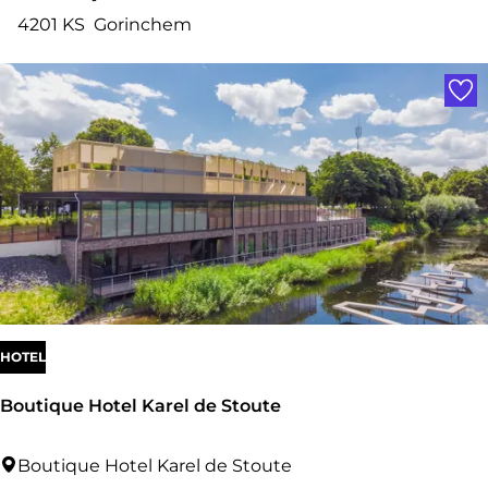
n
4201 KS
Gorinchem
d
Voe
r
i
c
k
H
a
m
e
l
HOTEL
M
Boutique Hotel Karel de Stoute
u
s
B
Boutique Hotel Karel de Stoute
e