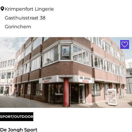
K
Krimpenfort Lingerie
r
Gasthuisstraat 38
i
Gorinchem
m
Voe
p
e
n
f
o
r
t
L
i
SPORT/OUTDOOR
n
De Jongh Sport