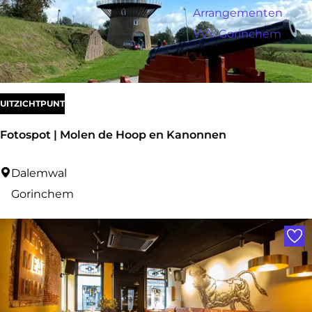
a
r
Arrangementen
:
g
o
VVV Gorinchem
e
p
:
UITZICHTPUNT
Fotospot | Molen de Hoop en Kanonnen
F
Dalemwal
o
Gorinchem
t
Voe
o
s
p
o