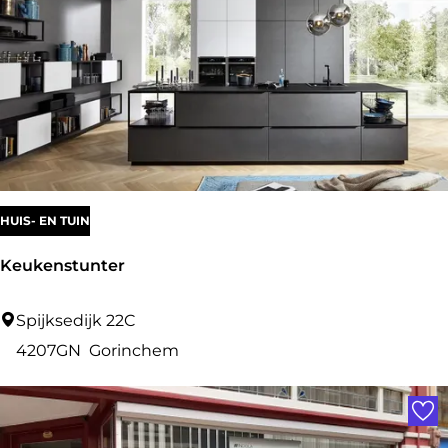
i
t
e
N
o
.
3
HUIS- EN TUIN
Keukenstunter
K
Spijksedijk 22C
e
4207GN
Gorinchem
u
Voe
k
e