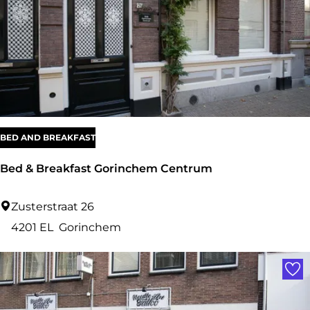
n
i
n
G
o
r
i
BED AND BREAKFAST
n
Bed & Breakfast Gorinchem Centrum
c
h
B
Zusterstraat 26
e
e
4201 EL
Gorinchem
m
d
Voe
&
B
r