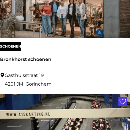
o
SCHOENEN
Bronkhorst schoenen
B
Gasthuisstraat 19
r
4201 JM
Gorinchem
o
Voe
n
k
h
o