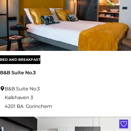
e
n
BED AND BREAKFAST
B&B Suite No.3
B
B&B Suite No.3
&
Kalkhaven 3
B
4201 BA
Gorinchem
S
Voe
u