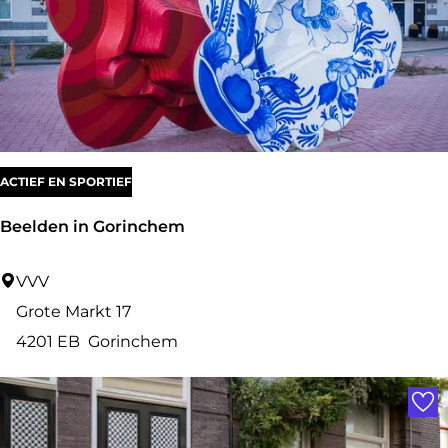
ACTIEF EN SPORTIEF
Beelden in Gorinchem
B
VVV
e
Grote Markt 17
e
4201 EB
Gorinchem
l
Voe
d
e