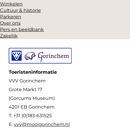
a
Winkelen
Cultuur & historie
Parkeren
Over ons
Pers en beeldbank
Zakelijk
Toeristeninformatie
VVV Gorinchem
Grote Markt 17
(Gorcums Museum)
4201 EB Gorinchem
T: +31 (0)183-631525
E:
vvv@mooigorinchem.nl