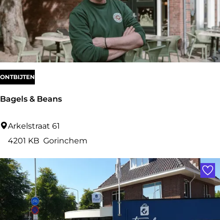
e
r
m
a
r
k
ONTBIJTEN
t
Bagels & Beans
B
Arkelstraat 61
a
4201 KB
Gorinchem
g
Voe
e
l
s
&