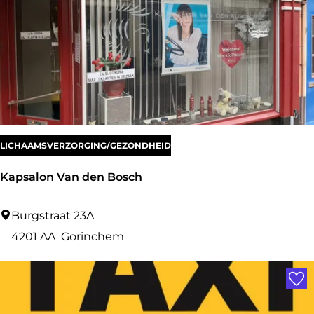
n
s
t
u
n
t
e
LICHAAMSVERZORGING/GEZONDHEID
r
Kapsalon Van den Bosch
K
Burgstraat 23A
a
4201 AA
Gorinchem
p
Voe
s
a