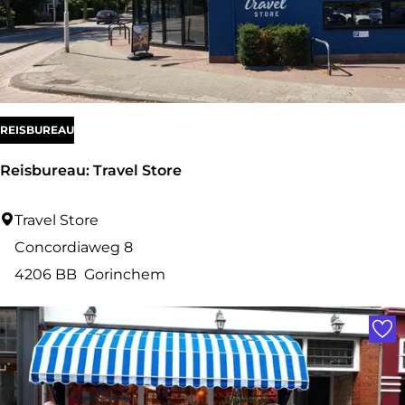
B
e
a
n
s
REISBUREAU
Reisbureau: Travel Store
R
Travel Store
e
Concordiaweg 8
i
4206 BB
Gorinchem
s
Voe
b
u
r