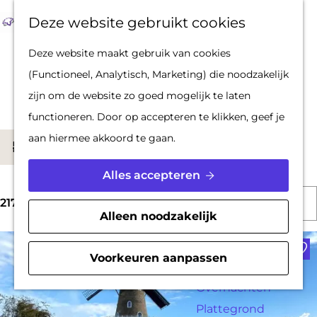
Op pad met een
Z
F
K
Deze website gebruikt cookies
stadsgids
o
a
a
M
G
Deze website maakt gebruik van cookies
De Hollandse
e
v
a
e
a
Locaties
(Functioneel, Analytisch, Marketing) die noodzakelijk
Waterlinies en
k
o
r
n
n
zijn om de website zo goed mogelijk te laten
Gorinchem
e
r
t
u
a
functioneren. Door op accepteren te klikken, geef je
Vestingdriehoek
n
i
a
W
aan hiermee akkoord te gaan.
Waterstad
S
Filter
e
r
a
Inspiratie
o
t
d
Alles accepteren
t
r
e
e
S
z
PLAN JE BEZOEK
t
217 t/m 240 van 628 resultaten
n
h
Alleen noodzakelijk
o
o
Reserveren
e
o
Voe
r
e
Bereikbaarheid
e
m
Voorkeuren aanpassen
t
k
Parkeren
r
e
e
j
Overnachten
o
p
e
Plattegrond
e
p