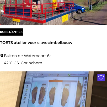
i
n
g
KUNST/ANTIEK
TOETS atelier voor clavecimbelbouw
T
Buiten de Waterpoort 6a
O
4201 CS
Gorinchem
E
Voe
T
S
a
t
e