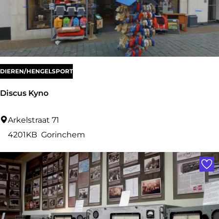
o
n
DIEREN/HENGELSPORT
Discus Kyno
D
Arkelstraat 71
i
4201KB
Gorinchem
s
Voe
c
u
s
K