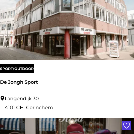
r
B
a
s
SPORT/OUTDOOR
De Jongh Sport
D
Langendijk 30
e
4101 CH
Gorinchem
J
Voe
o