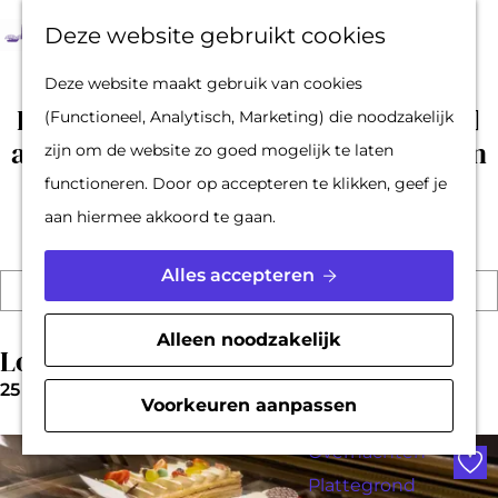
Op pad met een
Z
F
K
Deze website gebruikt cookies
stadsgids
o
a
a
M
G
Deze website maakt gebruik van cookies
De Hollandse
e
v
a
e
a
Er zijn 71 locaties gevonden voor "👉🏽
(Functioneel, Analytisch, Marketing) die noodzakelijk
Waterlinies en
k
o
r
n
n
acc6.top 👈🏽 comprar una suscripción
zijn om de website zo goed mogelijk te laten
Gorinchem
e
r
t
u
a
MEEFF"
functioneren. Door op accepteren te klikken, geef je
Vestingdriehoek
n
i
a
aan hiermee akkoord te gaan.
Waterstad
e
r
Inspiratie
t
d
Alles accepteren
I
e
e
k
PLAN JE BEZOEK
b
n
Z
h
Alleen noodzakelijk
e
Reserveren
Locaties
o
o
n
e
Bereikbaarheid
25 t/m 48 van 71 resultaten
o
k
m
Voorkeuren aanpassen
p
Parkeren
e
e
z
Voe
n
Overnachten
o
p
e
Plattegrond