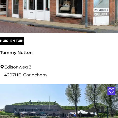
HUIS- EN TUIN
Tommy Netten
T
Edisonweg 3
o
4207HE
Gorinchem
m
Voe
m
y
N
e