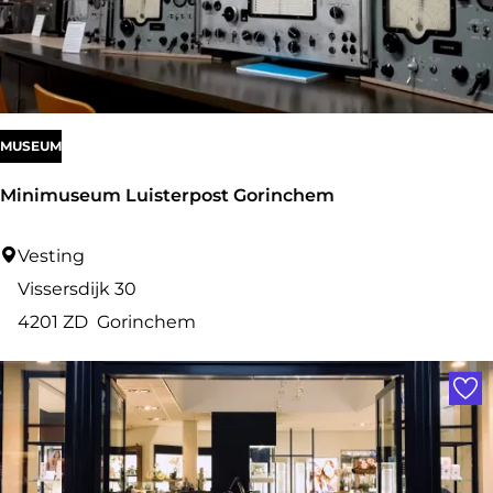
y
n
o
MUSEUM
Minimuseum Luisterpost Gorinchem
M
Vesting
i
Vissersdijk 30
n
4201 ZD
Gorinchem
i
Voe
m
u
s
e