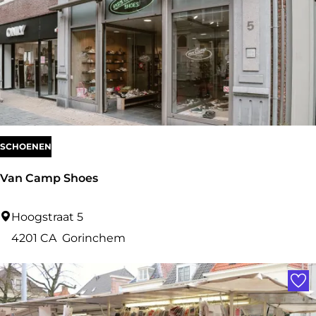
t
i
a
l
s
b
y
SCHOENEN
v
Van Camp Shoes
a
n
V
Hoogstraat 5
B
a
4201 CA
Gorinchem
e
n
Voe
u
C
z
a
e