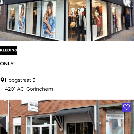
e
r
i
e
D
o
KLEDING
u
ONLY
g
l
O
Hoogstraat 3
a
N
4201 AC
Gorinchem
s
L
Voe
Y