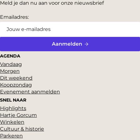
Meld je dan nu aan voor onze nieuwsbrief
e
d
p
e
p
d
e
a
p
a
e
l
Emailadres:
v
g
a
g
v
e
o
i
g
i
o
r
r
n
i
n
l
s
i
a
n
a
g
Aanmelden
g
a
e
AGENDA
e
n
Vandaag
p
d
Morgen
a
e
Dit weekend
g
p
Koopzondag
i
a
Evenement aanmelden
n
g
SNEL NAAR
a
i
Highlights
n
Hartje Gorcum
a
Winkelen
Cultuur & historie
Parkeren