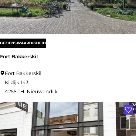
t
t
e
n
BEZIENSWAARDIGHEID
Fort Bakkerskil
F
Fort Bakkerskil
o
Kildijk 143
r
4255 TH
Nieuwendijk
t
Voe
B
a
k