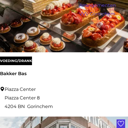
a
k
Arrangementen
n
g
a
VVV Gorinchem
e
a
r
.
.
.
VOEDING/DRANK
Bakker Bas
B
Piazza Center
a
Piazza Center 8
k
4204 BN
Gorinchem
k
Voe
e