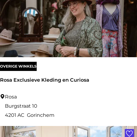
n
g
h
S
p
o
r
t
OVERIGE WINKELS
Rosa Exclusieve Kleding en Curiosa
R
Rosa
o
Burgstraat 10
s
4201 AC
Gorinchem
a
Voe
E