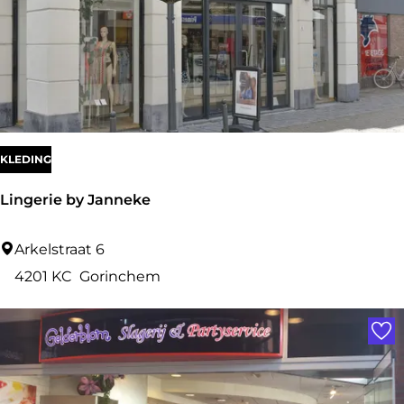
t
T
H
o
o
o
m
r
e
KLEDING
Lingerie by Janneke
L
Arkelstraat 6
i
4201 KC
Gorinchem
n
Voe
g
e
r