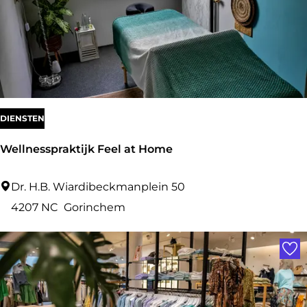
k
k
e
r
DIENSTEN
Wellnesspraktijk Feel at Home
W
Dr. H.B. Wiardibeckmanplein 50
e
4207 NC
Gorinchem
l
Voe
l
n
e