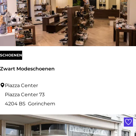
l
e
c
o
m
SCHOENEN
Zwart Modeschoenen
Z
Piazza Center
w
Piazza Center 73
a
4204 BS
Gorinchem
r
Voe
t
M