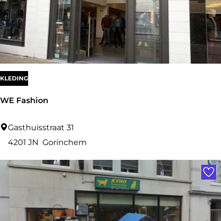
k
e
r
s
k
i
KLEDING
l
WE Fashion
W
Gasthuisstraat 31
E
4201 JN
Gorinchem
F
Voe
a
s
h
i