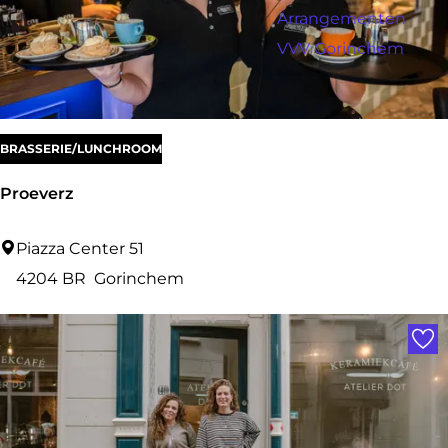
a
r
Arrangementen
:
g
o
VVV Gorinchem
e
p
:
BRASSERIE/LUNCHROOM
Proeverz
P
Piazza Center 51
r
4204 BR
Gorinchem
o
Voe
e
v
e
r