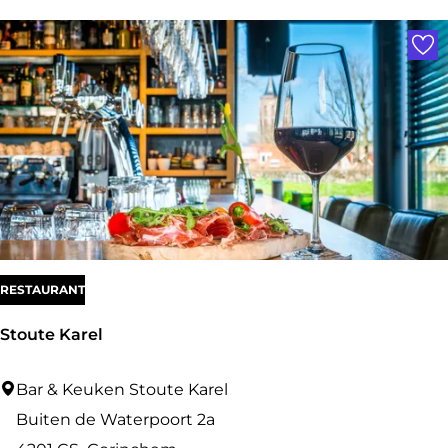
Voe
f
S
k
i
b
o
u
t
i
RESTAURANT
q
u
Stoute Karel
e
S
Bar & Keuken Stoute Karel
t
Buiten de Waterpoort 2a