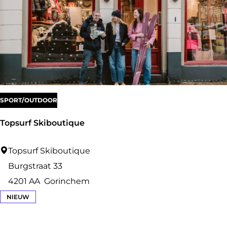
c
a
f
é
A
t
SPORT/OUTDOOR
e
l
Topsurf Skiboutique
i
e
T
Topsurf Skiboutique
r
o
Burgstraat 33
D
p
4201 AA
Gorinchem
o
s
NIEUW
t
u
r