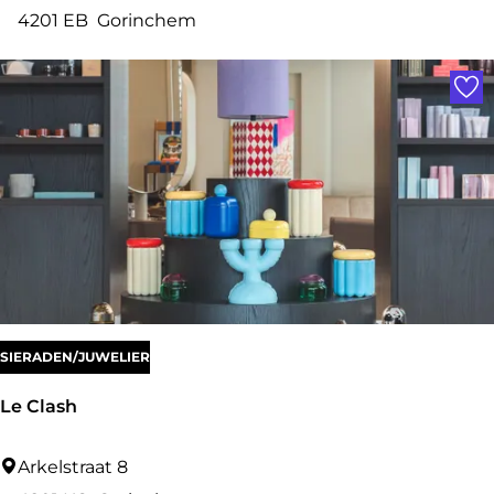
r
4201 EB
Gorinchem
c
Voe
u
m
s
M
u
s
e
u
m
SIERADEN/JUWELIER
Le Clash
L
Arkelstraat 8