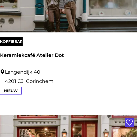
z
KOFFIEBAR
Keramiekcafé Atelier Dot
K
Langendijk 40
e
4201 CJ
Gorinchem
r
NIEUW
a
m
Voe
i
e
k