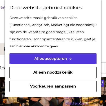
Op pad met een
Z
F
K
Deze website gebruikt cookies
stadsgids
o
a
a
M
G
Deze website maakt gebruik van cookies
De Hollandse
e
v
a
e
a
Locaties
(Functioneel, Analytisch, Marketing) die noodzakelijk
Waterlinies en
k
o
r
n
n
zijn om de website zo goed mogelijk te laten
Gorinchem
e
r
t
u
a
functioneren. Door op accepteren te klikken, geef je
Vestingdriehoek
n
i
a
W
aan hiermee akkoord te gaan.
Waterstad
S
Filter
e
r
a
Inspiratie
o
t
d
Alles accepteren
t
r
e
e
S
z
PLAN JE BEZOEK
t
1 t/m 24 van 628 resultaten
n
h
Alleen noodzakelijk
o
o
Reserveren
e
o
Voe
r
e
Bereikbaarheid
e
m
Voorkeuren aanpassen
t
k
Parkeren
r
e
e
j
Overnachten
o
p
e
Plattegrond
e
p