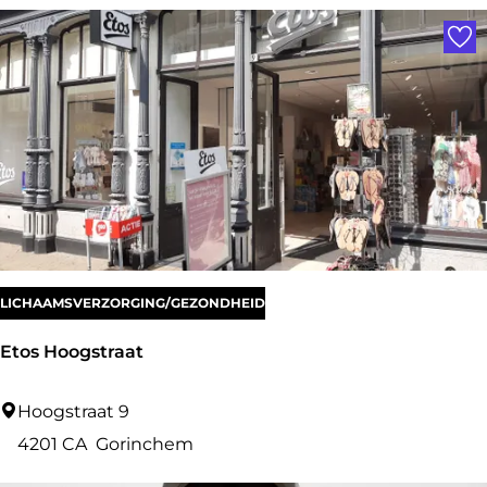
t
Voe
o
s
p
o
t
|
S
l
u
LICHAAMSVERZORGING/GEZONDHEID
i
Etos Hoogstraat
s
L
E
Hoogstraat 9
i
t
4201 CA
Gorinchem
n
o