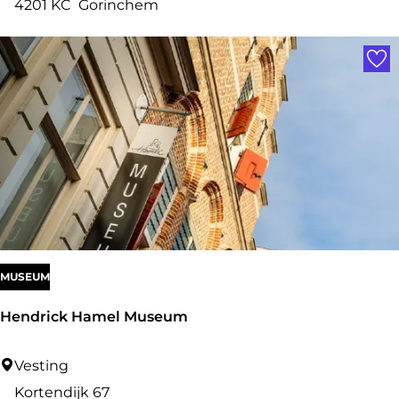
e
4201 KC
Gorinchem
C
Voe
l
a
s
h
MUSEUM
Hendrick Hamel Museum
H
Vesting
e
Kortendijk 67