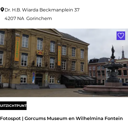
P
Dr. H.B. Wiarda Beckmanplein 37
L
4207 NA
Gorinchem
U
Voe
S
E
l
b
e
r
t
v
a
UITZICHTPUNT
n
Fotospot | Gorcums Museum en Wilhelmina Fontein
d