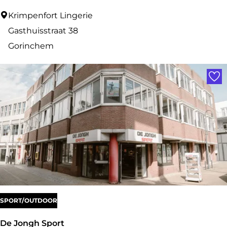
K
Krimpenfort Lingerie
r
Gasthuisstraat 38
i
Gorinchem
m
Voe
p
e
n
f
o
r
t
L
i
SPORT/OUTDOOR
n
De Jongh Sport