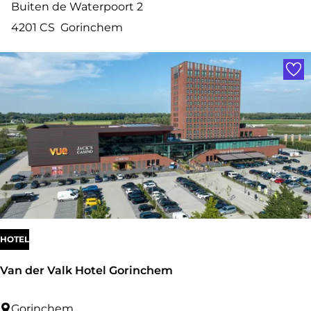
o
Buiten de Waterpoort 2
u
u
4201 CS
Gorinchem
m
t
Voe
i
q
u
e
H
o
t
e
l
HOTEL
K
Van der Valk Hotel Gorinchem
a
r
V
Gorinchem