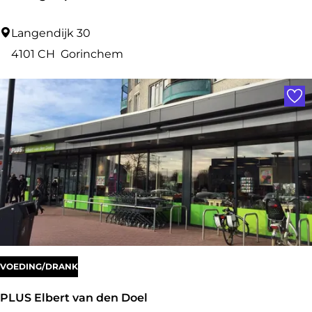
g
e
D
Langendijk 30
r
e
4101 CH
Gorinchem
i
J
Voe
e
o
n
g
h
S
p
o
r
t
VOEDING/DRANK
PLUS Elbert van den Doel