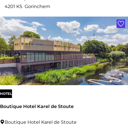
n
4201 KS
Gorinchem
d
Voe
r
i
c
k
H
a
m
e
l
HOTEL
M
Boutique Hotel Karel de Stoute
u
s
B
Boutique Hotel Karel de Stoute
e