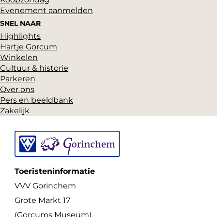
a
c
Evenement aanmelden
g
h
SNEL NAAR
i
e
Highlights
n
Hartje Gorcum
m
a
Winkelen
Cultuur & historie
Parkeren
Over ons
Pers en beeldbank
Zakelijk
Toeristeninformatie
VVV Gorinchem
Grote Markt 17
(Gorcums Museum)