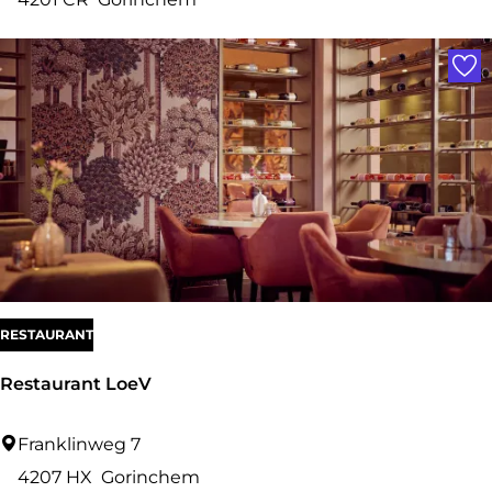
E
Voe
S
T
a
p
a
s
b
a
r
RESTAURANT
G
Restaurant LoeV
o
r
R
Franklinweg 7
i
e
4207 HX
Gorinchem