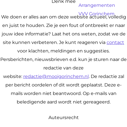
a
Denk mee
Arrangementen
g
VVV Gorinchem
We doen er alles aan om deze website actueel, volledig
e
en juist te houden. Zie je een fout of ontbreekt er naar
jouw idee informatie? Laat het ons weten, zodat we de
site kunnen verbeteren. Je kunt reageren via
contact
voor klachten, meldingen en suggesties.
Persberichten, nieuwsbrieven e.d. kun je sturen naar de
redactie van deze
website:
redactie@mooigorinchem.nl
. De redactie zal
per bericht oordelen of dit wordt geplaatst. Deze e-
mails worden niet beantwoord. Op e-mails van
beledigende aard wordt niet gereageerd.
Auteursrecht