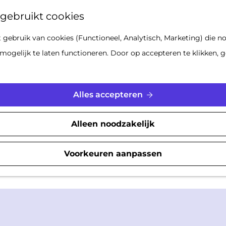
Z
gebruikt cookies
o
gebruik van cookies (Functioneel, Analytisch, Marketing) die no
e
mogelijk te laten functioneren. Door op accepteren te klikken, g
k
Inspiratie
e
n
Alles accepteren
___________
gje uit, een lekker restaurant of leuke winkeltjes? Hie
Alleen noodzakelijk
 eten, leuke dingen te doen en te shoppen in Gorinch
Voorkeuren aanpassen