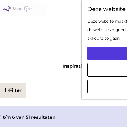
Deze website 
G
Deze website maakt 
a
de website zo goed 
n
akkoord te gaan.
a
a
r
Inspiratie nodig voor een da
d
te
e
W
h
Filter
a
o
t
m
z
e
1 t/m 6 van 51 resultaten
o
p