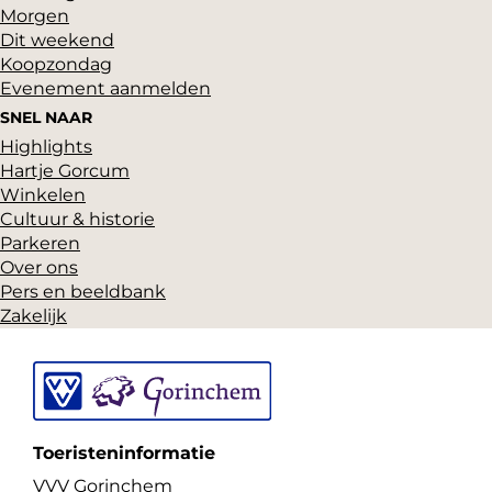
a
Morgen
i
Dit weekend
n
t
Koopzondag
H
Evenement aanmelden
z
e
SNEL NAAR
i
n
Highlights
j
Hartje Gorcum
n
n
Winkelen
i
Cultuur & historie
o
e
Parkeren
n
Over ons
S
Pers en beeldbank
z
a
Zakelijk
e
n
f
d
a
e
v
r
Toeristeninformatie
o
s
VVV Gorinchem
r