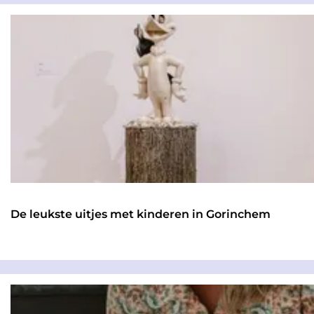
e
a
k
g
j
e
e
?
De leukste uitjes met kinderen in Gorinchem
D
e
l