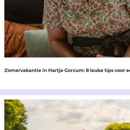
e
u
k
s
t
e
u
i
Zomervakantie in Hartje Gorcum: 8 leuke tips voor e
t
j
Z
e
o
s
m
m
e
e
r
t