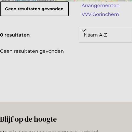
a
Arrangementen
Geen resultaten gevonden
g
VVV Gorinchem
e
W
a
S
0 resultaten
t
o
z
r
Geen resultaten gevonden
o
t
e
e
k
e
j
r
e
o
p
:
Blijf op de hoogte