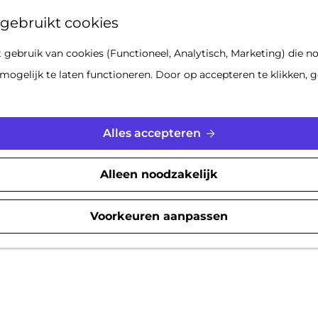
Z
gebruikt cookies
o
gebruik van cookies (Functioneel, Analytisch, Marketing) die no
e
Waar ben je naar op zoek?
mogelijk te laten functioneren. Door op accepteren te klikken, g
k
e
n
Alles accepteren
Alleen noodzakelijk
Voorkeuren aanpassen