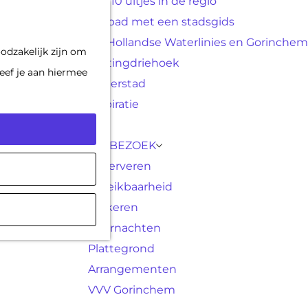
Top 10 uitjes in de regio
F
K
Op pad met een stadsgids
a
a
M
De Hollandse Waterlinies en Gorinchem
odzakelijk zijn om
v
a
e
Vestingdriehoek
eef je aan hiermee
o
r
n
Waterstad
r
t
u
Inspiratie
i
e
PLAN JE BEZOEK
t
Reserveren
e
Bereikbaarheid
n
Parkeren
Overnachten
Plattegrond
Arrangementen
VVV Gorinchem