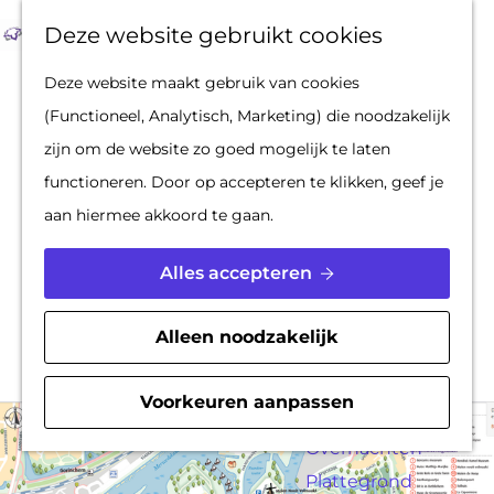
Op pad met een
Z
F
K
Deze website gebruikt cookies
stadsgids
o
a
a
M
G
Deze website maakt gebruik van cookies
De Hollandse
e
v
a
e
a
(Functioneel, Analytisch, Marketing) die noodzakelijk
Waterlinies en
k
o
r
n
n
Plattegrond
zijn om de website zo goed mogelijk te laten
Gorinchem
e
r
t
u
a
functioneren. Door op accepteren te klikken, geef je
Vestingdriehoek
n
i
a
aan hiermee akkoord te gaan.
Waterstad
Ben je nieuw in Gorinchem?
e
r
Inspiratie
t
d
Alles accepteren
Deze handige plattegrond helpt je op weg. En je
e
e
PLAN JE BEZOEK
ziet gelijk de highlights in de vesting. De
n
h
Alleen noodzakelijk
Reserveren
plattegrond kun je thuis printen en meenemen.
o
Bereikbaarheid
m
Voorkeuren aanpassen
Parkeren
e
Overnachten
p
Plattegrond