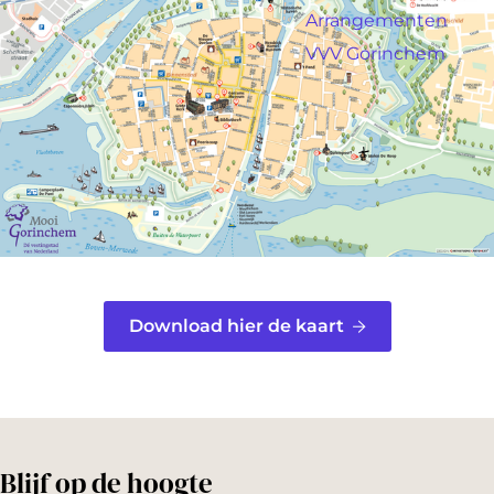
a
Arrangementen
g
VVV Gorinchem
e
Download hier de kaart
Blijf op de hoogte