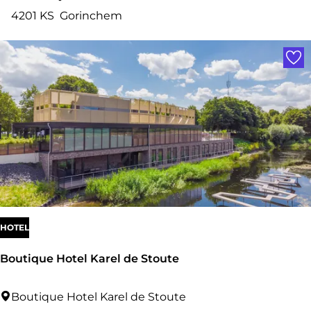
n
4201 KS
Gorinchem
d
Voe
r
i
c
k
H
a
m
e
l
HOTEL
M
Boutique Hotel Karel de Stoute
u
s
B
Boutique Hotel Karel de Stoute
e