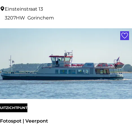
H
Einsteinstraat 13
u
3207HW
Gorinchem
i
Voe
s
&
W
o
n
e
n
UITZICHTPUNT
Fotospot | Veerpont