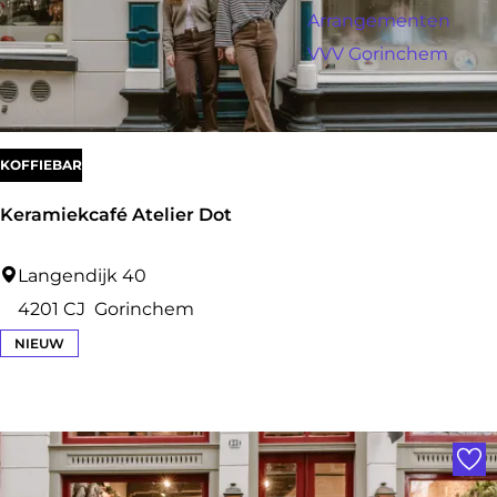
a
r
Arrangementen
:
g
o
VVV Gorinchem
e
p
:
KOFFIEBAR
Keramiekcafé Atelier Dot
K
Langendijk 40
e
4201 CJ
Gorinchem
r
NIEUW
a
m
Voe
i
e