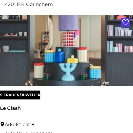
r
4201 EB
Gorinchem
c
Voe
u
m
s
M
u
s
e
u
m
SIERADEN/JUWELIER
Le Clash
L
Arkelstraat 8