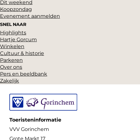
Dit weekend
u
p
Koopzondag
a
d
Evenement aanmelden
g
r
SNEL NAAR
i
i
Highlights
n
Hartje Gorcum
c
a
Winkelen
h
Cultuur & historie
e
Parkeren
Over ons
m
Pers en beeldbank
Zakelijk
Toeristeninformatie
VVV Gorinchem
Grote Markt 17