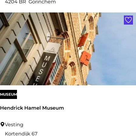
r
4204 BR
Gorinchem
o
Voe
e
v
e
r
z
MUSEUM
Hendrick Hamel Museum
H
Vesting
e
Kortendijk 67