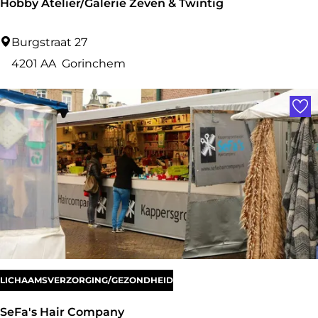
Hobby Atelier/Galerie Zeven & Twintig
H
Burgstraat 27
o
4201 AA
Gorinchem
b
Voe
b
y
A
t
e
l
i
e
r
LICHAAMSVERZORGING/GEZONDHEID
/
SeFa's Hair Company