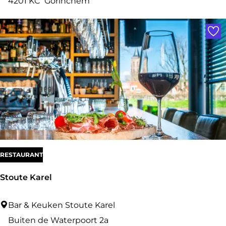
e
4201 KC
Gorinchem
C
Voe
l
a
s
h
RESTAURANT
Stoute Karel
S
Bar & Keuken Stoute Karel
t
Buiten de Waterpoort 2a