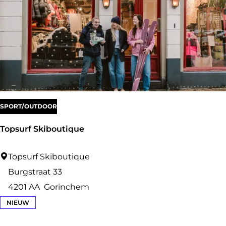
k
c
a
f
é
A
t
SPORT/OUTDOOR
e
l
Topsurf Skiboutique
i
e
T
Topsurf Skiboutique
r
o
Burgstraat 33
D
p
4201 AA
Gorinchem
o
s
NIEUW
t
u