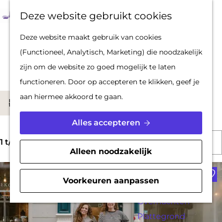
Op pad met een
Z
F
K
Deze website gebruikt cookies
stadsgids
o
a
a
M
G
Deze website maakt gebruik van cookies
De Hollandse
e
v
a
e
a
Locaties
(Functioneel, Analytisch, Marketing) die noodzakelijk
Waterlinies en
k
o
r
n
n
zijn om de website zo goed mogelijk te laten
Gorinchem
e
r
t
u
a
functioneren. Door op accepteren te klikken, geef je
Vestingdriehoek
n
i
a
W
aan hiermee akkoord te gaan.
Waterstad
S
Filter
e
r
a
Inspiratie
o
t
d
Alles accepteren
t
r
e
e
S
z
PLAN JE BEZOEK
t
1 t/m 24 van 628 resultaten
n
h
Alleen noodzakelijk
o
o
Reserveren
e
o
Voe
r
e
Bereikbaarheid
e
m
Voorkeuren aanpassen
t
k
Parkeren
r
e
e
j
Overnachten
o
p
e
Plattegrond
e
p