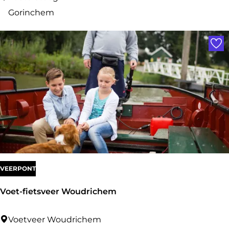
o
e
Gorinchem
m
j
Voe
e
n
e
v
e
r
f
l
e
VEERPONT
s
Voet-fietsveer Woudrichem
V
Voetveer Woudrichem