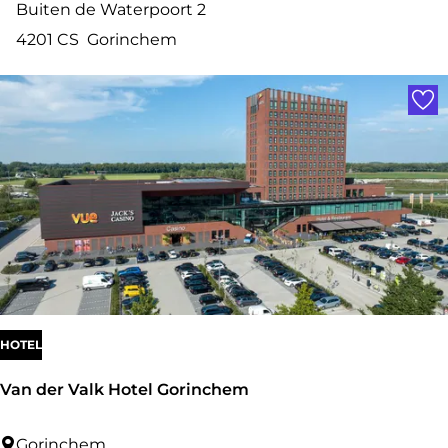
o
Buiten de Waterpoort 2
u
u
4201 CS
Gorinchem
m
t
Voe
i
q
u
e
H
o
t
e
l
HOTEL
K
Van der Valk Hotel Gorinchem
a
r
V
Gorinchem