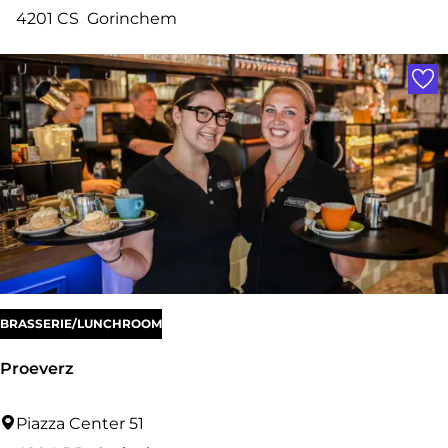
o
4201 CS
Gorinchem
u
Voe
t
e
K
a
r
e
l
BRASSERIE/LUNCHROOM
Proeverz
P
Piazza Center 51