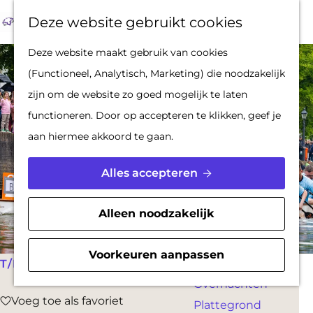
Op pad met een
Z
F
K
Deze website gebruikt cookies
stadsgids
o
a
a
M
G
Deze website maakt gebruik van cookies
De Hollandse
e
v
a
e
a
(Functioneel, Analytisch, Marketing) die noodzakelijk
Waterlinies en
k
o
r
n
n
zijn om de website zo goed mogelijk te laten
Gorinchem
e
r
t
u
a
functioneren. Door op accepteren te klikken, geef je
Vestingdriehoek
n
i
a
aan hiermee akkoord te gaan.
Waterstad
e
r
Inspiratie
t
d
Alles accepteren
e
e
PLAN JE BEZOEK
n
h
Alleen noodzakelijk
Reserveren
o
Bereikbaarheid
m
Voorkeuren aanpassen
Parkeren
T/M 6 JUNI
e
Overnachten
p
Voeg toe als favoriet
Voeg toe als favoriet
Plattegrond