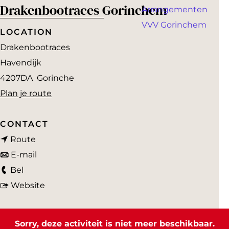
a
Drakenbootraces Gorinchem
Arrangementen
g
VVV Gorinchem
e
LOCATION
Drakenbootraces
Havendijk
4207DA
Gorinche
n
Plan je route
a
a
CONTACT
n
r
Route
a
n
D
E-mail
D
a
a
r
Bel
r
r
a
v
a
Website
a
D
r
a
k
k
r
D
n
e
Sorry, deze activiteit is niet meer beschikbaar.