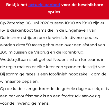
e
a
r
D
n
Bekijk het
actuele aanbod
voor de beschikbare
n
k
a
r
b
opties.
b
e
k
a
o
o
n
e
k
o
Op Zaterdag 06 juni 2026 tussen 10:00 en 19:00 zijn er
o
b
n
e
t
16-18 drakenboot teams die in de Lingehaven van
t
o
b
n
r
Gorinchem strijden om de winst. In diverse poules
r
o
o
b
a
worden circa 50 races gehouden over een afstand van
a
t
o
o
c
200 m tussen de Visbrug en de Korenbrug.
c
r
t
o
e
Wedstrijdteams uit geheel Nederland en funteams in
e
a
r
t
s
de regio maken er elke keer een spannende strijd van.
s
c
a
r
G
Bij sommige races is een fotofinish noodzakelijk om de
G
e
c
a
o
winnaar te bepalen.
o
s
e
c
r
Op de kade is er gedurende de gehele dag muziek; er is
r
G
s
e
i
een bar voor frisdrank is en een foodtruck aanwezig
i
o
G
s
n
voor de inwendige mens.