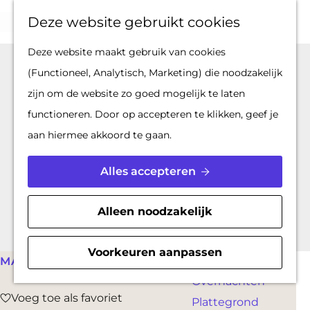
Op pad met een
Z
F
K
Deze website gebruikt cookies
stadsgids
o
a
a
M
G
Deze website maakt gebruik van cookies
De Hollandse
e
v
a
e
a
(Functioneel, Analytisch, Marketing) die noodzakelijk
Waterlinies en
k
o
r
n
n
zijn om de website zo goed mogelijk te laten
Gorinchem
e
r
t
u
a
functioneren. Door op accepteren te klikken, geef je
Vestingdriehoek
n
i
a
aan hiermee akkoord te gaan.
Waterstad
e
r
Inspiratie
t
d
Alles accepteren
e
e
PLAN JE BEZOEK
n
h
Alleen noodzakelijk
Reserveren
o
Bereikbaarheid
m
Voorkeuren aanpassen
Parkeren
MAANDELIJKS
e
Overnachten
p
Voeg toe als favoriet
Voeg toe als favoriet
Plattegrond