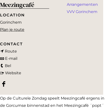
a
Meezingcafé
Arrangementen
g
VVV Gorinchem
e
LOCATION
Gorinchem
n
Plan je route
a
a
CONTACT
n
r
Route
a
n
M
E-mail
M
a
a
e
Bel
e
r
a
v
e
Website
e
M
r
a
z
F
z
e
M
n
i
a
i
e
e
M
n
Op de Culturele Zondag speelt Meezingcafé ergens in
c
n
z
e
e
g
de Gorcumse binnenstad en het Meezingcafé ´popt´