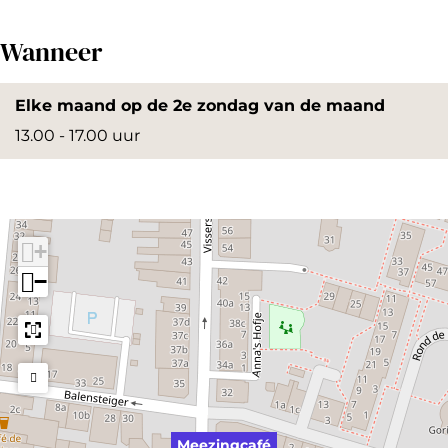
é
O
p
Wanneer
e
n
Elke maand op de 2e zondag van de maand
p
13.00 - 17.00 uur
o
p
u
+
p
−
m
e
t
v
e
r
Meezingcafé