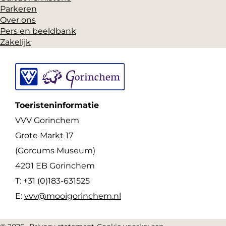
e
Parkeren
e
t
Over ons
n
b
e
Pers en beeldbank
d
o
r
Zakelijk
e
o
e
W
k
s
a
t
t
Toeristeninformatie
e
VVV Gorinchem
r
Grote Markt 17
p
(Gorcums Museum)
o
4201 EB Gorinchem
o
T: +31 (0)183-631525
r
E:
vvv@mooigorinchem.nl
t