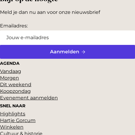
M
d
d
d
Meld je dan nu aan voor onze nieuwsbrief
e
e
e
e
e
z
z
z
Emailadres:
z
e
e
e
i
p
p
p
n
a
a
a
Aanmelden
g
g
g
g
AGENDA
c
i
i
i
Vandaag
a
Morgen
n
n
n
Dit weekend
f
a
a
a
Koopzondag
e
o
o
o
Evenement aanmelden
B
p
p
p
SNEL NAAR
u
Highlights
F
P
X
Hartje Gorcum
i
a
i
Winkelen
t
c
n
Cultuur & historie