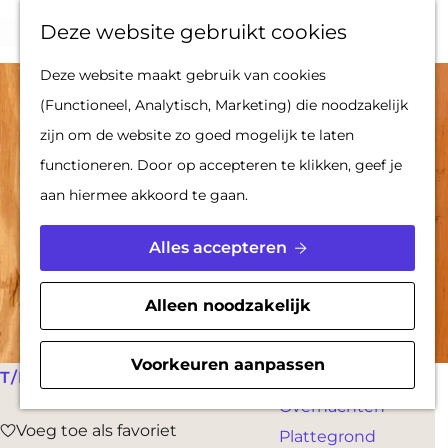
Op pad met een
Z
F
K
Deze website gebruikt cookies
stadsgids
o
a
a
M
G
Deze website maakt gebruik van cookies
De Hollandse
e
v
a
e
a
(Functioneel, Analytisch, Marketing) die noodzakelijk
Waterlinies en
k
o
r
n
n
zijn om de website zo goed mogelijk te laten
Gorinchem
e
r
t
u
a
functioneren. Door op accepteren te klikken, geef je
Vestingdriehoek
n
i
a
aan hiermee akkoord te gaan.
Waterstad
e
r
Inspiratie
t
d
Alles accepteren
e
e
PLAN JE BEZOEK
n
h
Alleen noodzakelijk
Reserveren
o
Bereikbaarheid
m
Voorkeuren aanpassen
Parkeren
T/M 31 MEI
e
Overnachten
p
Voeg toe als favoriet
Voeg toe als favoriet
Plattegrond