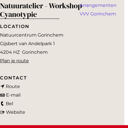
a
Natuuratelier - Workshop
Arrangementen
g
Cyanotypie
VVV Gorinchem
e
LOCATION
Natuurcentrum Gorinchem
Gijsbert van Andelpark 1
4204 HZ
Gorinchem
n
Plan je route
a
a
CONTACT
n
r
Route
a
n
N
E-mail
N
a
a
a
Bel
a
r
a
v
t
Website
t
N
r
a
u