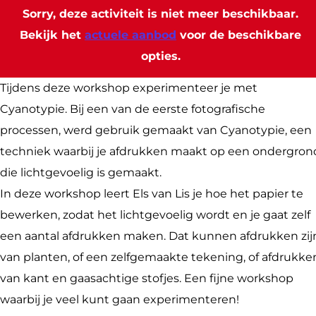
u
a
N
n
u
Sorry, deze activiteit is niet meer beschikbaar.
u
t
a
N
r
Bekijk het
actuele aanbod
voor de beschikbare
r
u
t
a
a
opties.
a
u
u
t
t
t
r
u
u
e
Tijdens deze workshop experimenteer je met
e
a
r
u
l
Cyanotypie. Bij een van de eerste fotografische
l
t
a
r
i
processen, werd gebruik gemaakt van Cyanotypie, een
i
e
t
a
e
techniek waarbij je afdrukken maakt op een ondergron
e
l
e
t
r
die lichtgevoelig is gemaakt.
r
i
l
e
-
In deze workshop leert Els van Lis je hoe het papier te
-
e
i
l
W
bewerken, zodat het lichtgevoelig wordt en je gaat zelf
W
r
e
i
o
een aantal afdrukken maken. Dat kunnen afdrukken zij
o
-
r
e
r
van planten, of een zelfgemaakte tekening, of afdrukke
r
W
-
r
k
van kant en gaasachtige stofjes. Een fijne workshop
k
o
W
-
s
waarbij je veel kunt gaan experimenteren!