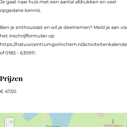
s
r
o
W
h
Je gaat naar huis met een aantal afdrukken en veel
h
k
r
o
o
opgedane kennis.
o
s
k
r
p
p
h
s
k
C
Ben je enthousiast en wil je deelnemen? Meld je aan via
C
o
h
s
y
het inschrijfformulier op
y
p
o
h
a
https://natuurcentrumgorinchem.nl/activiteitenkalende
a
C
p
o
n
of 0183 – 630911.
n
y
C
p
o
o
a
y
C
t
Prijzen
t
n
a
y
y
y
o
n
a
p
€ 47,50
p
t
o
n
i
i
y
t
o
e
e
p
y
t
i
p
y
+