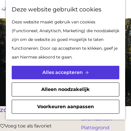
Op pad met een
Z
F
K
Deze website gebruikt cookies
stadsgids
o
a
a
M
G
Deze website maakt gebruik van cookies
De Hollandse
e
v
a
e
a
(Functioneel, Analytisch, Marketing) die noodzakelijk
Waterlinies en
k
o
r
n
n
zijn om de website zo goed mogelijk te laten
Gorinchem
e
r
t
u
a
functioneren. Door op accepteren te klikken, geef je
Vestingdriehoek
n
i
a
aan hiermee akkoord te gaan.
Waterstad
e
r
Inspiratie
t
d
Alles accepteren
e
e
PLAN JE BEZOEK
n
h
Alleen noodzakelijk
Reserveren
o
Bereikbaarheid
m
Voorkeuren aanpassen
Parkeren
ZONDAG 13 SEPTEMBER
e
Overnachten
p
Voeg toe als favoriet
Voeg toe als favoriet
Plattegrond