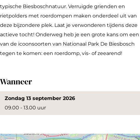
n
O
e
typische Biesboschnatuur. Verruigde grienden en
t
n
k
rietpolders met roerdompen maken onderdeel uit van
d
t
d
deze bijzondere plek. Laat je verwonderen tijdens deze
e
d
e
actieve tocht! Onderweg heb je een grote kans om een
k
e
B
van de icoonsoorten van Nationaal Park De Biesbosch
d
k
i
tegen te komen: een roerdomp, vis- of zeearend!
e
d
e
B
e
s
Wanneer
i
B
b
e
i
o
Zondag 13 september 2026
s
e
s
09.00 - 13.00 uur
b
s
c
o
b
h
s
o
c
s