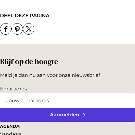
DEEL DEZE PAGINA
D
D
D
e
e
e
e
e
e
Blijf op de hoogte
l
l
l
d
d
d
Meld je dan nu aan voor onze nieuwsbrief
e
e
e
z
z
z
Emailadres:
e
e
e
p
p
p
a
a
a
Aanmelden
g
g
g
AGENDA
i
i
i
Vandaag