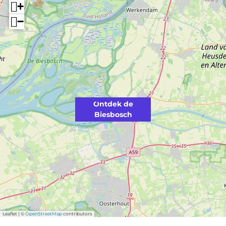
+
h
c
−
h
Ontdek de
Biesbosch
Leaflet
|
©
OpenStreetMap
contributors