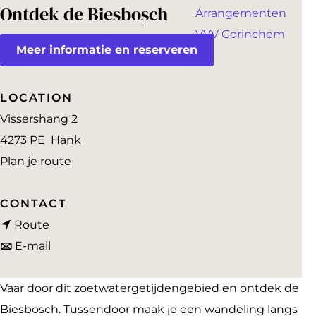
a
Ontdek de Biesbosch
Arrangementen
g
VVV Gorinchem
e
Meer informatie en reserveren
LOCATION
Vissershang 2
4273 PE
Hank
n
Plan je route
a
a
CONTACT
n
r
Route
a
n
O
E-mail
a
a
n
r
a
t
Vaar door dit zoetwatergetijdengebied en ontdek de
O
r
d
Biesbosch. Tussendoor maak je een wandeling langs