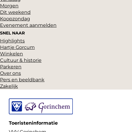
Morgen
n
n
n
Dit weekend
a
a
a
Koopzondag
o
o
o
Evenement aanmelden
p
p
p
SNEL NAAR
Highlights
F
P
X
Hartje Gorcum
a
i
Winkelen
c
n
Cultuur & historie
Parkeren
e
t
Over ons
b
e
Pers en beeldbank
o
r
Zakelijk
o
e
k
s
t
Toeristeninformatie
VVV Gorinchem