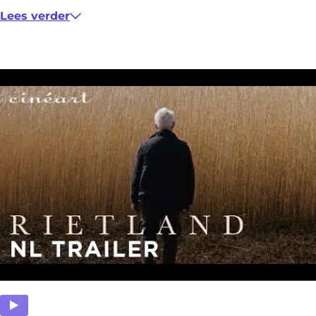
s
Lees verder
)
O