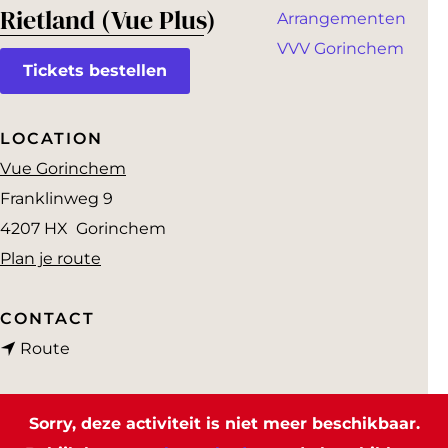
a
Rietland (Vue Plus)
Arrangementen
g
VVV Gorinchem
e
Tickets bestellen
LOCATION
Vue Gorinchem
Franklinweg 9
4207 HX
Gorinchem
n
Plan je route
a
a
CONTACT
n
r
Route
a
R
a
i
Sorry, deze activiteit is niet meer beschikbaar.
r
e