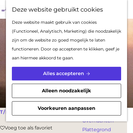
Op pad met een
Z
F
K
Deze website gebruikt cookies
stadsgids
o
a
a
M
G
Deze website maakt gebruik van cookies
De Hollandse
e
v
a
e
a
(Functioneel, Analytisch, Marketing) die noodzakelijk
Waterlinies en
k
o
r
n
n
zijn om de website zo goed mogelijk te laten
Gorinchem
e
r
t
u
a
functioneren. Door op accepteren te klikken, geef je
Vestingdriehoek
n
i
a
aan hiermee akkoord te gaan.
Waterstad
e
r
Inspiratie
t
d
Alles accepteren
e
e
PLAN JE BEZOEK
n
h
Alleen noodzakelijk
Reserveren
o
Bereikbaarheid
m
Voorkeuren aanpassen
Parkeren
T/M 21 APRIL
e
Overnachten
p
Voeg toe als favoriet
Voeg toe als favoriet
Plattegrond