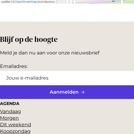
Leaflet
|
©
OpenStreetMap
contributors
d
e
o
T
Blijf op de hoogte
r
a
Meld je dan nu aan voor onze nieuwsbrief
i
Emailadres:
l
e
r
Aanmelden
o
m
AGENDA
Vandaag
v
Morgen
e
Dit weekend
r
Koopzondag