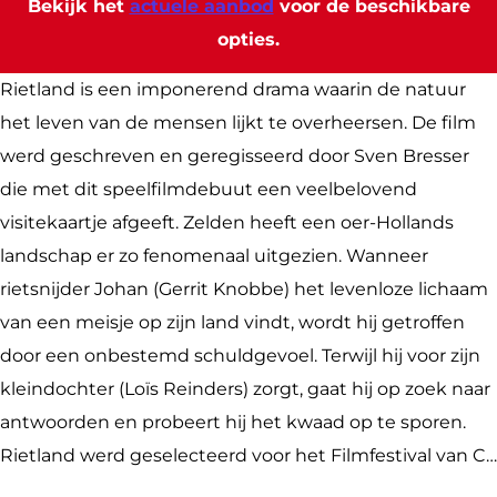
Bekijk het
actuele aanbod
voor de beschikbare
R
t
opties.
i
l
e
a
Rietland is een imponerend drama waarin de natuur
t
n
het leven van de mensen lijkt te overheersen. De film
l
d
werd geschreven en geregisseerd door Sven Bresser
a
(
die met dit speelfilmdebuut een veelbelovend
n
V
visitekaartje afgeeft. Zelden heeft een oer-Hollands
d
u
landschap er zo fenomenaal uitgezien. Wanneer
(
e
rietsnijder Johan (Gerrit Knobbe) het levenloze lichaam
V
P
van een meisje op zijn land vindt, wordt hij getroffen
u
l
door een onbestemd schuldgevoel. Terwijl hij voor zijn
e
u
kleindochter (Loïs Reinders) zorgt, gaat hij op zoek naar
P
s
antwoorden en probeert hij het kwaad op te sporen.
l
)
Rietland werd geselecteerd voor het Filmfestival van C…
u