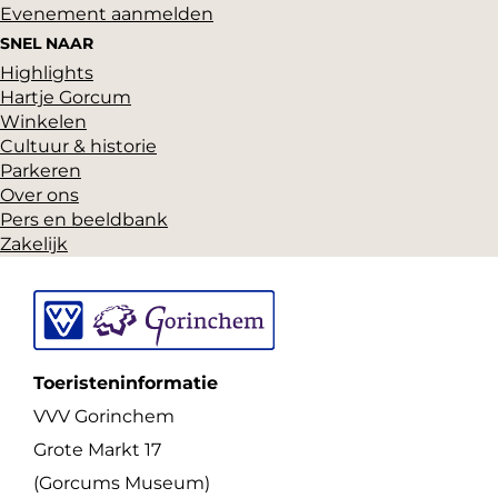
Evenement aanmelden
v
SNEL NAAR
o
Highlights
l
Hartje Gorcum
g
Winkelen
Cultuur & historie
e
Parkeren
n
Over ons
s
Pers en beeldbank
Zakelijk
a
f
t
e
Toeristeninformatie
k
VVV Gorinchem
u
Grote Markt 17
n
(Gorcums Museum)
n