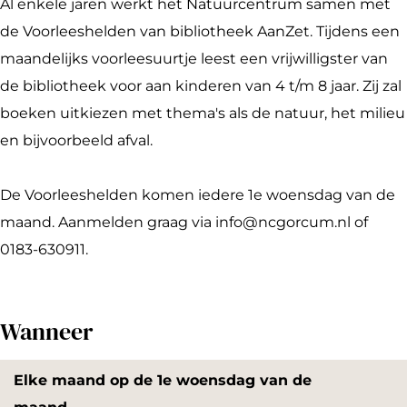
r
o
V
n
l
Al enkele jaren werkt het Natuurcentrum samen met
l
o
o
V
e
de Voorleeshelden van bibliotheek AanZet. Tijdens een
e
r
o
o
e
maandelijks voorleesuurtje leest een vrijwilligster van
e
l
r
o
s
de bibliotheek voor aan kinderen van 4 t/m 8 jaar. Zij zal
s
e
l
r
h
boeken uitkiezen met thema's als de natuur, het milieu
h
e
e
l
e
en bijvoorbeeld afval.
e
s
e
e
l
l
h
s
e
d
De Voorleeshelden komen iedere 1e woensdag van de
d
e
h
s
e
maand. Aanmelden graag via info@ncgorcum.nl of
e
l
e
h
n
0183-630911.
n
d
l
e
e
d
l
Wanneer
n
e
d
n
e
Elke maand op de 1e woensdag van de
n