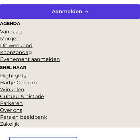
p
p
p
a
a
a
Aanmelden
g
g
g
AGENDA
i
i
i
Vandaag
Morgen
n
n
n
Dit weekend
a
a
a
Koopzondag
o
o
o
Evenement aanmelden
p
p
p
SNEL NAAR
Highlights
F
P
X
Hartje Gorcum
a
i
Winkelen
c
n
Cultuur & historie
Parkeren
e
t
Over ons
b
e
Pers en beeldbank
o
r
Zakelijk
o
e