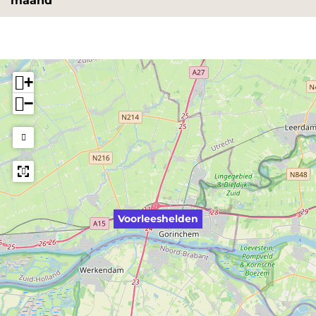
maand
+
−
Voorleeshelden