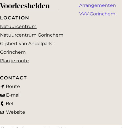
a
Voorleeshelden
Arrangementen
g
VVV Gorinchem
e
LOCATION
Natuurcentrum
Natuurcentrum Gorinchem
Gijsbert van Andelpark 1
Gorinchem
n
Plan je route
a
a
CONTACT
n
r
Route
a
n
V
E-mail
V
a
a
o
Bel
o
r
a
v
o
Website
o
V
r
a
r