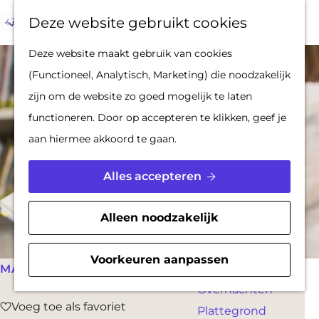
Op pad met een
Z
F
K
Deze website gebruikt cookies
stadsgids
o
a
a
M
G
Deze website maakt gebruik van cookies
De Hollandse
e
v
a
e
a
(Functioneel, Analytisch, Marketing) die noodzakelijk
Waterlinies en
k
o
r
n
n
zijn om de website zo goed mogelijk te laten
Gorinchem
e
r
t
u
a
functioneren. Door op accepteren te klikken, geef je
Vestingdriehoek
n
i
a
aan hiermee akkoord te gaan.
Waterstad
e
r
Inspiratie
t
d
Alles accepteren
e
e
PLAN JE BEZOEK
n
h
Alleen noodzakelijk
Reserveren
o
Bereikbaarheid
m
Voorkeuren aanpassen
Parkeren
MAANDELIJKS
e
Overnachten
p
Voeg toe als favoriet
Voeg toe als favoriet
Plattegrond