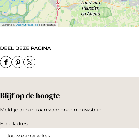
Leaflet
|
©
OpenStreetMap
contributors
DEEL DEZE PAGINA
D
D
D
e
e
e
e
e
e
Blijf op de hoogte
l
l
l
d
d
d
Meld je dan nu aan voor onze nieuwsbrief
e
e
e
z
z
z
Emailadres:
e
e
e