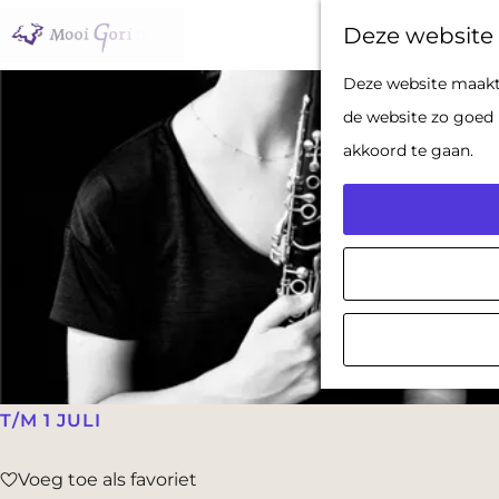
Deze website 
G
Deze website maakt 
a
de website zo goed 
n
akkoord te gaan.
a
a
r
d
e
h
o
m
T/M 1 JULI
e
Voeg toe als favoriet
p
Voeg toe als favoriet