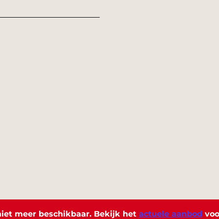
s niet meer beschikbaar. Bekijk het
actuele aanbod
voo