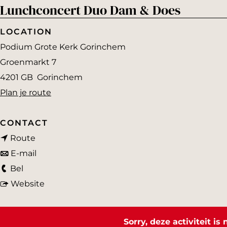
Lunchconcert Duo Dam & Does
a
g
LOCATION
e
Podium Grote Kerk Gorinchem
Groenmarkt 7
4201 GB
Gorinchem
n
Plan je route
a
a
CONTACT
n
r
Route
a
n
L
E-mail
L
a
a
u
Bel
u
r
a
v
n
Website
n
L
r
a
c
c
u
L
n
h
Sorry, deze activiteit i