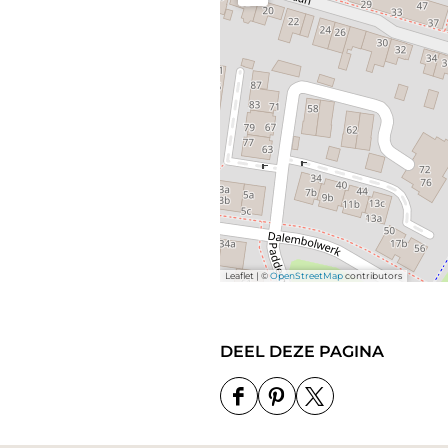
Leaflet
|
©
OpenStreetMap
contributors
DEEL DEZE PAGINA
D
D
D
e
e
e