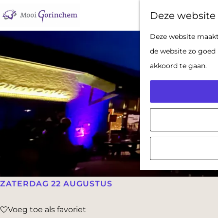
Deze website 
G
Deze website maakt 
a
de website zo goed 
n
akkoord te gaan.
a
a
r
d
e
h
o
m
ZATERDAG 22 AUGUSTUS
e
Voeg toe als favoriet
p
Voeg toe als favoriet