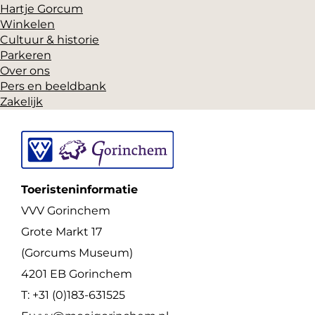
Hartje Gorcum
a
i
Winkelen
c
n
Cultuur & historie
Parkeren
e
t
Over ons
b
e
Pers en beeldbank
o
r
Zakelijk
o
e
k
s
t
Toeristeninformatie
VVV Gorinchem
Grote Markt 17
(Gorcums Museum)
4201 EB Gorinchem
T: +31 (0)183-631525