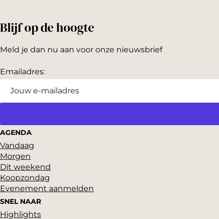
e
e
e
Blijf op de hoogte
l
l
l
d
d
d
Meld je dan nu aan voor onze nieuwsbrief
e
e
e
z
z
z
Emailadres:
e
e
e
p
p
p
a
a
a
g
g
g
AGENDA
i
i
i
Vandaag
Morgen
n
n
n
Dit weekend
a
a
a
Koopzondag
o
o
o
Evenement aanmelden
p
p
p
SNEL NAAR
Highlights
F
P
X