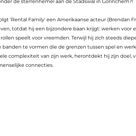
onder de sterrenhemel aan de Stadswal in Gorinchem?!
olgt 'Rental Family' een Amerikaanse acteur (Brendan Fr
even, totdat hij een bijzondere baan krijgt: werken voor e
ollen speelt voor vreemden. Terwijl hij zich steeds diep
hte banden te vormen die de grenzen tussen spel en wer
e complexiteit van zijn werk, herontdekt hij zijn doel,
enselijke connecties.