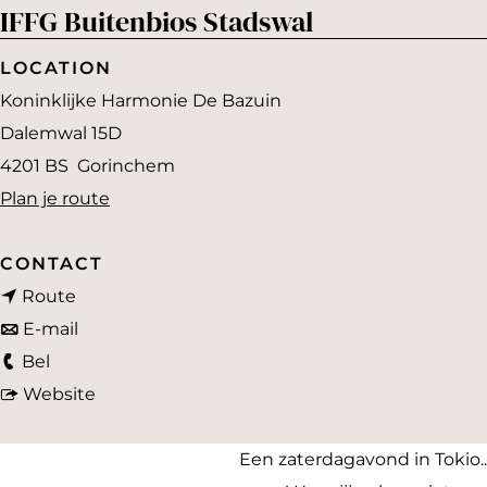
IFFG Buitenbios Stadswal
a
g
LOCATION
e
Koninklijke Harmonie De Bazuin
Dalemwal 15D
4201 BS
Gorinchem
n
Plan je route
a
a
CONTACT
n
r
Route
a
n
I
E-mail
I
a
a
F
Bel
F
r
a
v
F
Website
F
I
r
a
G
G
F
I
n
B
Een zaterdagavond in Tokio...