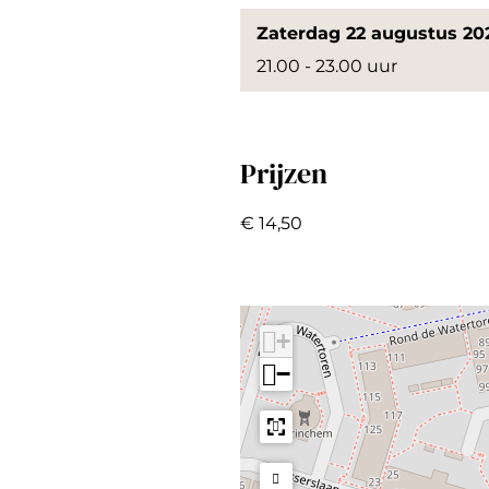
w
d
a
t
a
Zaterdag 22 augustus 20
a
s
d
a
l
21.00 - 23.00 uur
l
w
s
d
a
w
s
l
a
w
Prijzen
l
a
l
€ 14,50
+
−