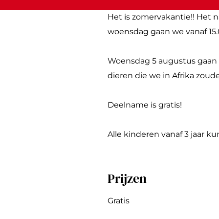
n
l
i
E
d
d
a
l
i
s
Het is zomervakantie!! Het
s
n
a
l
a
woensdag gaan we vanaf 15.
a
d
n
a
f
f
s
d
n
a
Woensdag 5 augustus gaan we
a
a
s
d
r
dieren die we in Afrika zou
r
f
a
s
i
i
a
f
a
Deelname is gratis!
r
a
f
i
r
a
Alle kinderen vanaf 3 jaar
i
r
i
Prijzen
Gratis