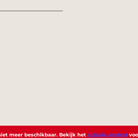
s niet meer beschikbaar. Bekijk het
actuele aanbod
voo