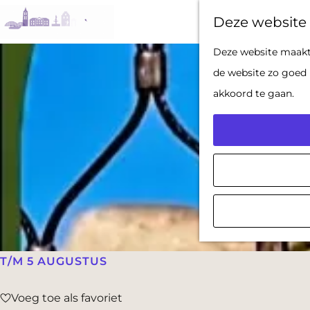
Deze website 
G
Deze website maakt 
a
de website zo goed 
n
akkoord te gaan.
a
a
r
d
e
h
o
m
T/M 5 AUGUSTUS
e
Voeg toe als favoriet
p
Voeg toe als favoriet