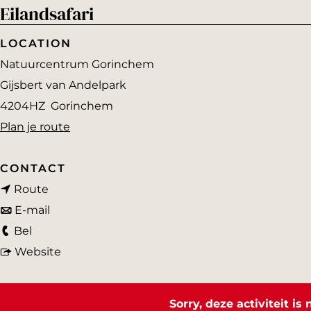
Eilandsafari
a
g
LOCATION
e
Natuurcentrum Gorinchem
Gijsbert van Andelpark
4204HZ
Gorinchem
n
Plan je route
a
a
CONTACT
n
r
Route
a
n
E
E-mail
E
a
a
i
Bel
i
r
a
v
l
Website
l
E
r
a
a
a
i
E
n
n
Sorry, deze activiteit i