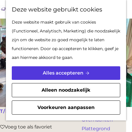
Op pad met een
Z
F
K
Deze website gebruikt cookies
stadsgids
o
a
a
M
G
Deze website maakt gebruik van cookies
De Hollandse
e
v
a
e
a
(Functioneel, Analytisch, Marketing) die noodzakelijk
Waterlinies en
k
o
r
n
n
zijn om de website zo goed mogelijk te laten
Gorinchem
e
r
t
u
a
functioneren. Door op accepteren te klikken, geef je
Vestingdriehoek
n
i
a
aan hiermee akkoord te gaan.
Waterstad
e
r
Inspiratie
t
d
Alles accepteren
e
e
PLAN JE BEZOEK
n
h
Alleen noodzakelijk
Reserveren
o
Bereikbaarheid
m
Voorkeuren aanpassen
Parkeren
T/M 17 JUNI
e
Overnachten
p
Voeg toe als favoriet
Voeg toe als favoriet
Plattegrond