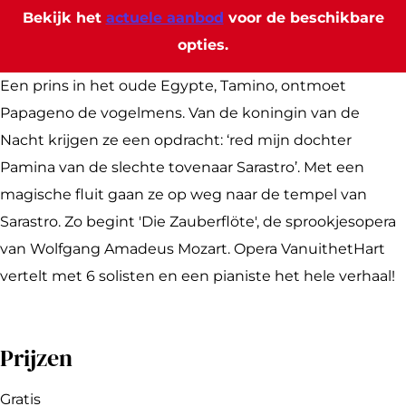
h
n
u
L
c
Bekijk het
actuele aanbod
voor de beschikbare
c
c
n
u
o
opties.
o
h
c
n
n
n
c
h
c
c
Een prins in het oude Egypte, Tamino, ontmoet
c
o
c
h
e
Papageno de vogelmens. Van de koningin van de
e
n
o
c
r
Nacht krijgen ze een opdracht: ‘red mijn dochter
r
c
n
o
t
Pamina van de slechte tovenaar Sarastro’. Met een
t
e
c
n
O
magische fluit gaan ze op weg naar de tempel van
O
r
e
c
p
Sarastro. Zo begint 'Die Zauberflöte', de sprookjesopera
p
t
r
e
e
van Wolfgang Amadeus Mozart. Opera VanuithetHart
e
O
t
r
r
vertelt met 6 solisten en een pianiste het hele verhaal!
r
p
O
t
a
a
e
p
O
V
Prijzen
V
r
e
p
a
a
a
r
e
n
Gratis