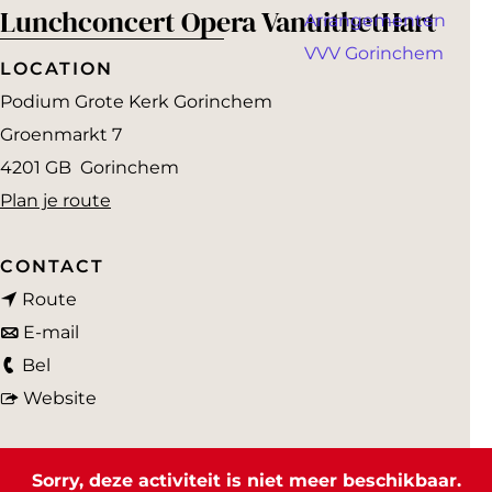
a
Lunchconcert Opera VanuithetHart
Arrangementen
g
VVV Gorinchem
e
LOCATION
Podium Grote Kerk Gorinchem
Groenmarkt 7
4201 GB
Gorinchem
n
Plan je route
a
a
CONTACT
n
r
Route
a
n
L
E-mail
L
a
a
u
Bel
u
r
a
v
n
Website
n
L
r
a
c
c
u
L
n
h
Sorry, deze activiteit is niet meer beschikbaar.