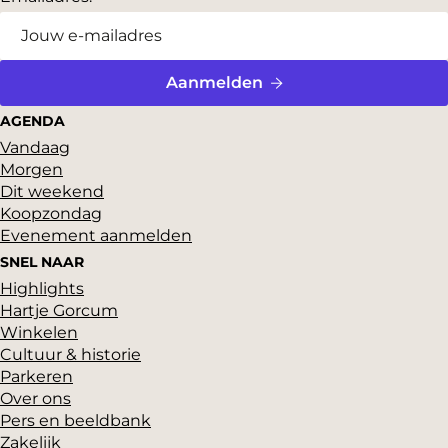
e
e
e
p
p
p
a
a
a
Aanmelden
g
g
g
AGENDA
i
i
i
Vandaag
Morgen
n
n
n
Dit weekend
a
a
a
Koopzondag
o
o
o
Evenement aanmelden
p
p
p
SNEL NAAR
Highlights
F
P
X
Hartje Gorcum
a
i
Winkelen
c
n
Cultuur & historie
Parkeren
e
t
Over ons
b
e
Pers en beeldbank
o
r
Zakelijk