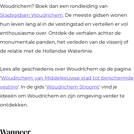
R
R
d
Woudrichem? Boek dan een rondleiding van
o
o
l
Stadsgidsen Woudrichem
. De meeste gidsen wonen
n
n
e
hun leven lang al in de vestingstad en vertellen er vol
d
d
i
enthousiasme over. Ontdek de verhalen achter de
l
l
d
monumentale panden, het verleden van de visserij of
e
e
i
de relatie met de Hollandse Waterlinie.
i
i
n
d
d
g
Lees alle geschiedenis over Woudrichem op de pagina
i
i
v
'
Woudrichem: van Middeleeuwse stad tot berschermde
n
n
e
vesting
'. In de gids '
Woudrichem Stroomt
' vind je
g
g
s
ideeën om Woudrichem en zijn omgeving verder te
v
v
t
ontdekken.
e
e
i
s
s
n
Wanneer
t
t
g