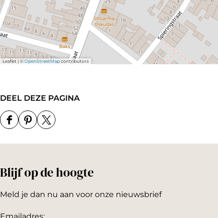
e
e
m
m
Leaflet
|
©
OpenStreetMap
contributors
DEEL DEZE PAGINA
D
D
D
e
e
e
e
e
e
Blijf op de hoogte
l
l
l
d
d
d
Meld je dan nu aan voor onze nieuwsbrief
e
e
e
z
z
z
Emailadres: