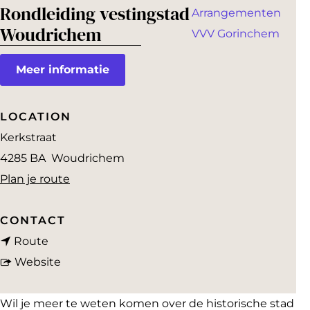
a
Rondleiding vestingstad
Arrangementen
g
Woudrichem
VVV Gorinchem
e
Meer informatie
LOCATION
Kerkstraat
4285 BA
Woudrichem
n
Plan je route
a
a
CONTACT
n
r
Route
a
v
R
Website
a
a
o
r
n
n
Wil je meer te weten komen over de historische stad