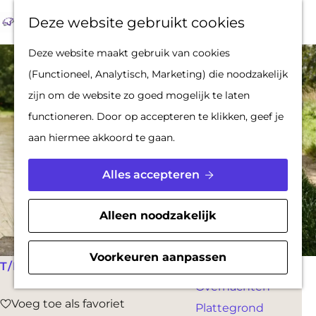
Op pad met een
Z
F
K
Deze website gebruikt cookies
stadsgids
o
a
a
M
G
Deze website maakt gebruik van cookies
De Hollandse
e
v
a
e
a
(Functioneel, Analytisch, Marketing) die noodzakelijk
Waterlinies en
k
o
r
n
n
zijn om de website zo goed mogelijk te laten
Gorinchem
e
r
t
u
a
functioneren. Door op accepteren te klikken, geef je
Vestingdriehoek
n
i
a
aan hiermee akkoord te gaan.
Waterstad
e
r
Inspiratie
t
d
Alles accepteren
e
e
PLAN JE BEZOEK
n
h
Alleen noodzakelijk
Reserveren
o
Bereikbaarheid
m
Voorkeuren aanpassen
Parkeren
T/M 7 OKTOBER 2027
e
Overnachten
p
Voeg toe als favoriet
Voeg toe als favoriet
Plattegrond