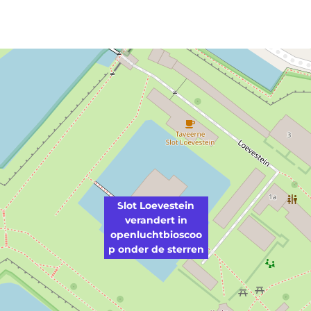
Slot Loevestein
verandert in
openluchtbioscoo
p onder de sterren