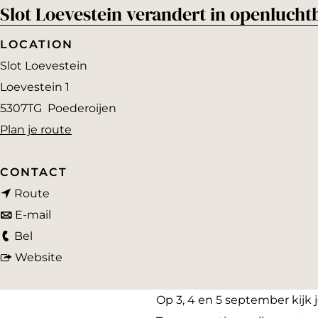
Slot Loevestein verandert in openlucht
a
g
LOCATION
e
Slot Loevestein
Loevestein 1
5307TG
Poederoijen
n
Plan je route
a
a
CONTACT
n
r
Route
a
n
S
E-mail
S
a
a
l
Bel
l
r
a
v
o
Website
o
S
r
a
t
t
l
S
n
L
Op 3, 4 en 5 september kijk j