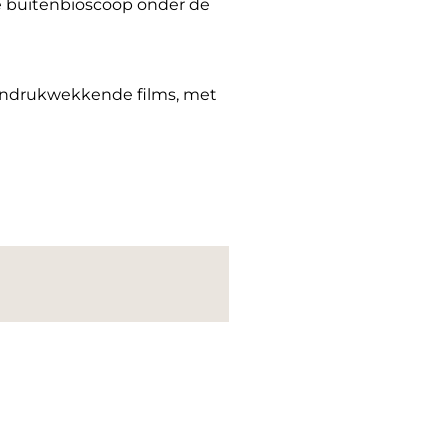
me buitenbioscoop onder de
 indrukwekkende films, met