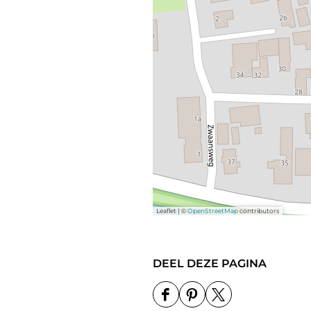
Leaflet
|
©
OpenStreetMap
contributors
DEEL DEZE PAGINA
D
D
D