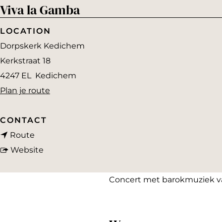
Viva la Gamba
a
g
LOCATION
e
Dorpskerk Kedichem
Kerkstraat 18
4247 EL
Kedichem
n
Plan je route
a
a
CONTACT
n
r
Route
a
v
V
Website
a
a
i
r
n
v
Concert met barokmuziek va
V
V
a
i
i
l