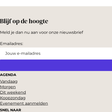
e
e
e
e
e
e
Blijf op de hoogte
l
l
l
d
d
d
Meld je dan nu aan voor onze nieuwsbrief
e
e
e
z
z
z
Emailadres:
e
e
e
p
p
p
a
a
a
g
g
g
AGENDA
i
i
i
Vandaag
Morgen
n
n
n
Dit weekend
a
a
a
Koopzondag
o
o
o
Evenement aanmelden
p
p
p
SNEL NAAR