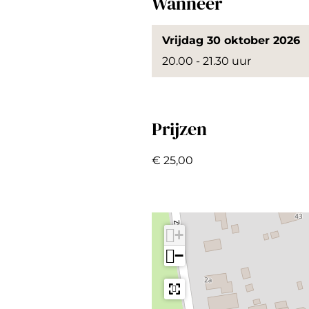
Wanneer
v
v
a
a
a
G
Vrijdag 30 oktober 2026
l
l
a
20.00 - 21.30 uur
a
a
m
G
G
b
a
a
a
Prijzen
m
m
b
b
€ 25,00
a
a
+
−