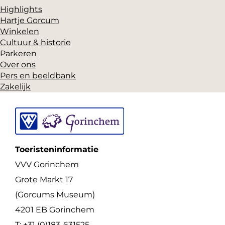
Highlights
F
P
X
Hartje Gorcum
a
i
Winkelen
c
n
Cultuur & historie
Parkeren
e
t
Over ons
b
e
Pers en beeldbank
o
r
Zakelijk
o
e
k
s
t
Toeristeninformatie
VVV Gorinchem
Grote Markt 17
(Gorcums Museum)
4201 EB Gorinchem
T: +31 (0)183-631525