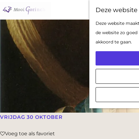
Deze website 
G
Deze website maakt 
a
de website zo goed 
n
akkoord te gaan.
a
a
r
d
e
h
o
m
VRIJDAG 30 OKTOBER
e
Voeg toe als favoriet
p
Voeg toe als favoriet