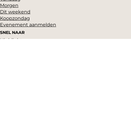
Morgen
Dit weekend
Koopzondag
Evenement aanmelden
SNEL NAAR
Highlights
Hartje Gorcum
Winkelen
Cultuur & historie
Parkeren
Over ons
Pers en beeldbank
Zakelijk
Toeristeninformatie
VVV Gorinchem