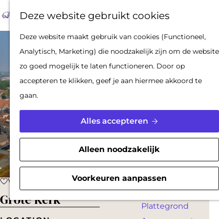
Op pad met een
Z
F
K
Deze website gebruikt cookies
stadsgids
o
a
a
M
De Hollandse
G
Deze website maakt gebruik van cookies (Functioneel,
e
v
a
e
Waterlinies en
a
Analytisch, Marketing) die noodzakelijk zijn om de website
k
o
r
n
Gorinchem
n
zo goed mogelijk te laten functioneren. Door op
e
r
t
u
Vestingdriehoek
a
accepteren te klikken, geef je aan hiermee akkoord te
n
i
Waterstad
a
gaan.
e
Inspiratie
r
t
d
Alles accepteren
e
PLAN JE BEZOEK
e
n
Reserveren
h
Alleen noodzakelijk
Bereikbaarheid
o
Parkeren
m
Voorkeuren aanpassen
Voeg toe als favoriet
Voeg toe als favoriet
Overnachten
e
Grote Kerk
Plattegrond
p