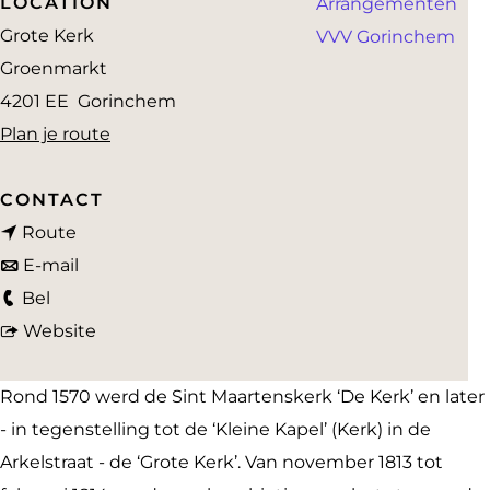
LOCATION
Arrangementen
a
Grote Kerk
VVV Gorinchem
g
Groenmarkt
e
4201 EE
Gorinchem
n
Plan je route
a
a
CONTACT
n
r
Route
a
n
G
E-mail
G
a
a
r
Bel
r
r
a
v
o
Website
o
G
r
a
t
t
r
G
n
e
Rond 1570 werd de Sint Maartenskerk ‘De Kerk’ en later
e
o
r
G
K
- in tegenstelling tot de ‘Kleine Kapel’ (Kerk) in de
K
t
o
r
e
Arkelstraat - de ‘Grote Kerk’. Van november 1813 tot