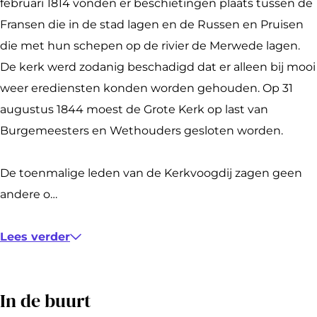
e
e
t
o
r
februari 1814 vonden er beschietingen plaats tussen de
r
K
e
t
k
Fransen die in de stad lagen en de Russen en Pruisen
k
e
K
e
die met hun schepen op de rivier de Merwede lagen.
r
e
K
De kerk werd zodanig beschadigd dat er alleen bij mooi
k
r
e
weer erediensten konden worden gehouden. Op 31
k
r
augustus 1844 moest de Grote Kerk op last van
k
Burgemeesters en Wethouders gesloten worden.
De toenmalige leden van de Kerkvoogdij zagen geen
andere o…
Lees verder
In de buurt