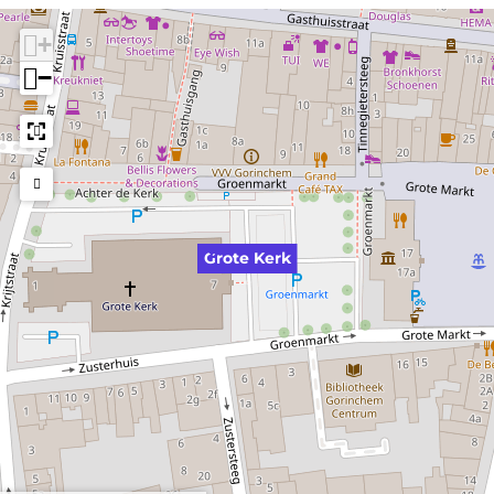
+
−
Grote Kerk