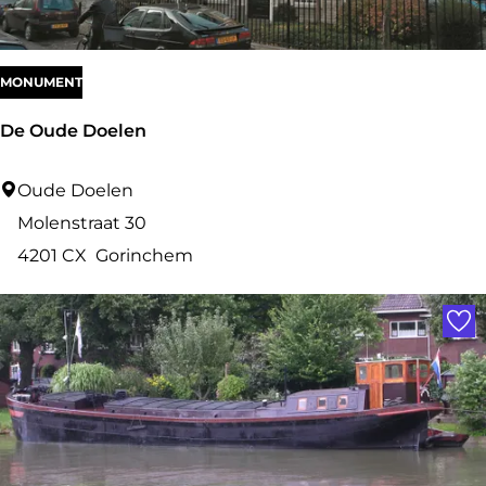
MONUMENT
De Oude Doelen
D
Oude Doelen
e
Molenstraat 30
O
4201 CX
Gorinchem
u
Voe
d
e
D
o
e
l