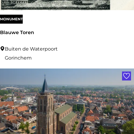
:
MONUMENT
Blauwe Toren
B
Buiten de Waterpoort
l
Gorinchem
a
Voe
u
w
e
T
o
r
e