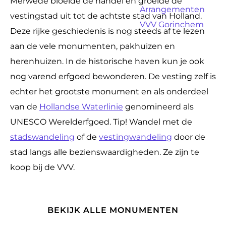
Merwede bloeide de handel en groeide de
a
Arrangementen
vestingstad uit tot de achtste stad van Holland.
g
VVV Gorinchem
Deze rijke geschiedenis is nog steeds af te lezen
e
aan de vele monumenten, pakhuizen en
herenhuizen. In de historische haven kun je ook
nog varend erfgoed bewonderen. De vesting zelf is
echter het grootste monument en als onderdeel
van de
Hollandse Waterlinie
genomineerd als
UNESCO Werelderfgoed. Tip! Wandel met de
stadswandeling
of de
vestingwandeling
door de
stad langs alle bezienswaardigheden. Ze zijn te
koop bij de VVV.
BEKIJK ALLE MONUMENTEN