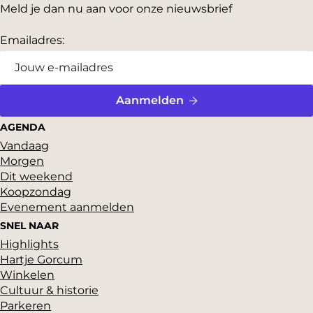
e
Meld je dan nu aan voor onze nieuwsbrief
e
d
p
e
e
a
p
n
Emailadres:
v
g
a
d
o
i
g
r
r
n
i
i
i
a
n
Aanmelden
g
a
k
AGENDA
e
a
Vandaag
p
Morgen
a
Dit weekend
g
Koopzondag
i
Evenement aanmelden
n
SNEL NAAR
a
Highlights
Hartje Gorcum
Winkelen
Cultuur & historie
Parkeren