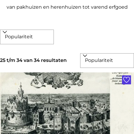
van pakhuizen en herenhuizen tot varend erfgoed
W
S
a
o
t
r
S
z
25 t/m 34 van 34 resultaten
t
o
o
e
Voe
r
e
e
t
k
r
e
j
o
e
e
p
r
:
o
p