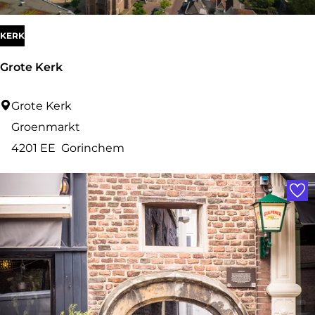
n
KERK
Grote Kerk
G
Grote Kerk
r
Groenmarkt
o
4201 EE
Gorinchem
t
Voe
e
K
e
r
k