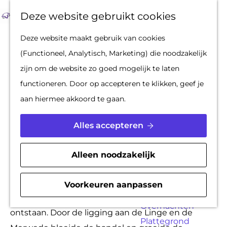
Op pad met een
Z
F
K
Deze website gebruikt cookies
stadsgids
o
a
a
M
G
Deze website maakt gebruik van cookies
De Hollandse
e
v
a
e
a
(Functioneel, Analytisch, Marketing) die noodzakelijk
Waterlinies en
k
o
r
n
n
zijn om de website zo goed mogelijk te laten
Gorinchem
e
r
t
u
a
functioneren. Door op accepteren te klikken, geef je
Vestingdriehoek
n
i
a
aan hiermee akkoord te gaan.
Waterstad
e
r
Inspiratie
t
d
Alles accepteren
e
e
PLAN JE BEZOEK
n
h
Alleen noodzakelijk
Reserveren
o
Bereikbaarheid
Monumenten
m
Voorkeuren aanpassen
Parkeren
Gorinchem is waarschijnlijk al in de 11e eeuw
e
Overnachten
ontstaan. Door de ligging aan de Linge en de
p
Plattegrond