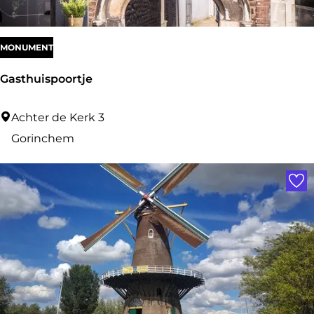
MONUMENT
Gasthuispoortje
G
Achter de Kerk 3
a
Gorinchem
s
Voe
t
h
u
i
s
p
o