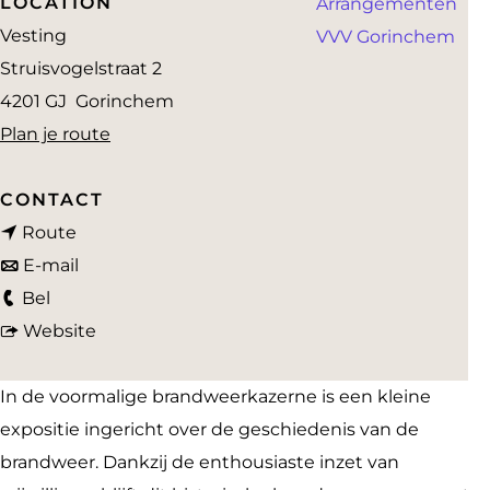
LOCATION
Arrangementen
a
Vesting
VVV Gorinchem
g
Struisvogelstraat 2
e
4201 GJ
Gorinchem
n
Plan je route
a
a
CONTACT
n
r
Route
a
n
O
E-mail
O
a
a
u
Bel
u
r
a
v
d
Website
d
O
r
a
e
e
u
O
n
B
In de voormalige brandweerkazerne is een kleine
B
d
u
O
r
expositie ingericht over de geschiedenis van de
r
e
d
u
a
brandweer. Dankzij de enthousiaste inzet van