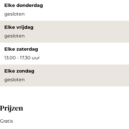
e
n
r
Elke donderdag
e
n
gesloten
e
Elke vrijdag
gesloten
Elke zaterdag
13.00 - 17.30 uur
Elke zondag
gesloten
Prijzen
Gratis