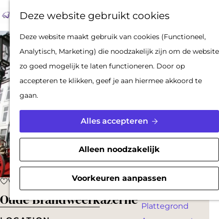
Op pad met een
Z
F
K
Deze website gebruikt cookies
stadsgids
o
a
a
M
De Hollandse
G
Deze website maakt gebruik van cookies (Functioneel,
e
v
a
e
Waterlinies en
a
Analytisch, Marketing) die noodzakelijk zijn om de website
k
o
r
n
Gorinchem
n
zo goed mogelijk te laten functioneren. Door op
e
r
t
u
Vestingdriehoek
a
accepteren te klikken, geef je aan hiermee akkoord te
n
i
Waterstad
a
gaan.
e
Inspiratie
r
t
d
Alles accepteren
e
PLAN JE BEZOEK
e
n
Reserveren
h
Alleen noodzakelijk
Bereikbaarheid
o
Parkeren
m
Voorkeuren aanpassen
Voeg toe als favoriet
Voeg toe als favoriet
Overnachten
e
Oude Brandweerkazerne
Plattegrond
p