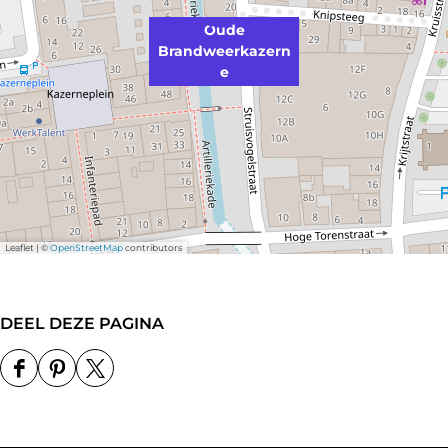
Oude
Brandweerkazern
e
Leaflet
|
©
OpenStreetMap
contributors
DEEL DEZE PAGINA
D
D
D
e
e
e
e
e
e