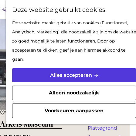
Op pad met een
Z
F
K
Deze website gebruikt cookies
stadsgids
o
a
a
M
De Hollandse
G
Deze website maakt gebruik van cookies (Functioneel,
e
v
a
e
Waterlinies en
a
Analytisch, Marketing) die noodzakelijk zijn om de website
k
o
r
n
Gorinchem
n
zo goed mogelijk te laten functioneren. Door op
e
r
t
u
Vestingdriehoek
a
accepteren te klikken, geef je aan hiermee akkoord te
n
i
Waterstad
a
gaan.
e
Inspiratie
r
t
d
Alles accepteren
e
PLAN JE BEZOEK
e
n
Reserveren
h
Alleen noodzakelijk
Bereikbaarheid
o
Parkeren
m
Voorkeuren aanpassen
Voeg toe als favoriet
Voeg toe als favoriet
Overnachten
e
Arkels Museum
Plattegrond
p