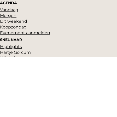
AGENDA
Vandaag
Morgen
Dit weekend
Koopzondag
Evenement aanmelden
SNEL NAAR
Highlights
Hartje Gorcum
Winkelen
Cultuur & historie
Parkeren
Over ons
Pers en beeldbank
Zakelijk