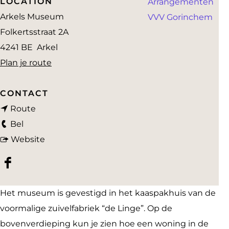
LOCATION
Arrangementen
a
Arkels Museum
VVV Gorinchem
g
Folkertsstraat 2A
e
4241 BE
Arkel
n
Plan je route
a
a
CONTACT
n
r
Route
A
a
A
Bel
r
a
v
r
Website
k
r
a
k
F
e
A
n
e
a
l
r
A
l
Het museum is gevestigd in het kaaspakhuis van de
c
s
k
r
s
voormalige zuivelfabriek “de Linge”. Op de
e
M
e
k
M
bovenverdieping kun je zien hoe een woning in de