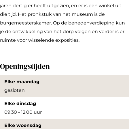
b
u
l
e
u
jaren dertig er heeft uitgezien, en er is een winkel uit
o
s
s
l
s
die tijd. Het pronkstuk van het museum is de
o
e
M
s
e
burgemeesterskamer. Op de benedenverdieping kun
k
u
u
M
u
je de ontwikkeling van het dorp volgen en verder is er
A
m
s
u
m
ruimte voor wisselende exposities.
r
e
s
k
u
e
e
m
u
Openingstijden
l
m
s
Elke maandag
M
gesloten
u
Elke dinsdag
s
09.30 - 12.00 uur
e
u
Elke woensdag