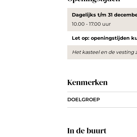
e
n
Dagelijks t/m 31 decemb
p
10.00 - 17.00 uur
o
Let op: openingstijden k
p
u
Het kasteel en de vesting 
p
m
e
Kenmerken
t
v
DOELGROEP
e
r
g
In de buurt
r