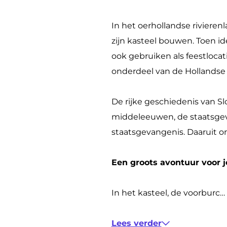
L
o
l
S
o
o
t
o
l
e
In het oerhollandse rivieren
e
L
t
o
v
zijn kasteel bouwen. Toen id
v
o
L
t
e
ook gebruiken als feestlocati
e
e
o
L
s
onderdeel van de Hollandse
s
v
e
o
t
t
e
v
e
e
De rijke geschiedenis van Slo
e
s
e
v
i
middeleeuwen, de staatsgev
i
t
s
e
n
staatsgevangenis. Daaruit 
n
e
t
s
i
e
t
Een groots avontuur voor 
n
i
e
n
i
In het kasteel, de voorburc…
n
Lees verder