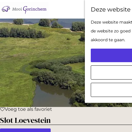
Deze website 
G
Deze website maakt 
a
de website zo goed 
n
akkoord te gaan.
a
a
r
d
e
h
o
Voeg toe als favoriet
m
Voeg toe als favoriet
Slot Loevestein
e
p