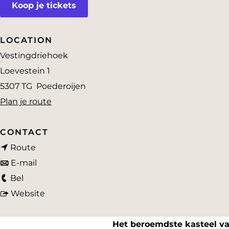
Koop je tickets
a
g
e
LOCATION
Vestingdriehoek
Loevestein 1
5307 TG
Poederoijen
n
Plan je route
a
a
CONTACT
n
r
Route
a
n
S
E-mail
S
a
a
l
Bel
l
r
a
v
o
Website
o
S
r
a
t
t
l
S
n
L
Het beroemdste kasteel v