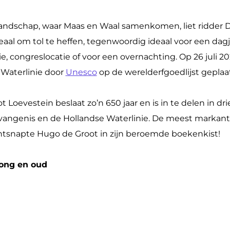
landschap, waar Maas en Waal samenkomen, liet ridder Di
eaal om tol te heffen, tegenwoordig ideaal voor een dagj
e, congreslocatie of voor een overnachting. Op 26 juli 202
 Waterlinie door
Unesco
op de werelderfgoedlijst geplaat
t Loevestein beslaat zo’n 650 jaar en is in te delen in dri
angenis en de Hollandse Waterlinie. De meest markante
ontsnapte Hugo de Groot in zijn beroemde boekenkist!
jong en oud