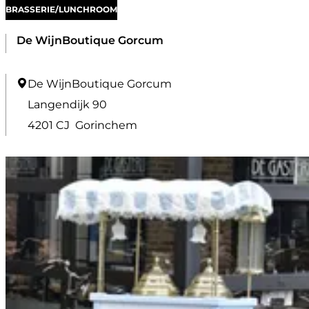
BRASSERIE/LUNCHROOM
De WijnBoutique Gorcum
D
De WijnBoutique Gorcum
e
Langendijk 90
W
4201 CJ
Gorinchem
i
j
n
B
o
u
t
i