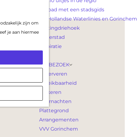
Top 10 uitjes in de regio
F
K
Op pad met een stadsgids
a
a
M
De Hollandse Waterlinies en Gorinchem
odzakelijk zijn om
v
a
e
Vestingdriehoek
eef je aan hiermee
o
r
n
Waterstad
r
t
u
Inspiratie
i
e
PLAN JE BEZOEK
t
Reserveren
e
Bereikbaarheid
n
Parkeren
Overnachten
Plattegrond
Arrangementen
VVV Gorinchem