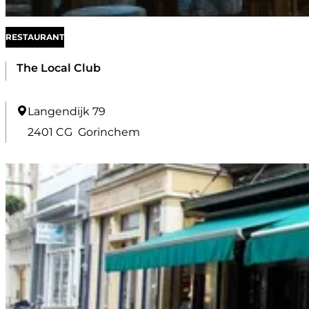
RESTAURANT
The Local Club
T
Langendijk 79
h
2401 CG
Gorinchem
e
L
o
c
a
l
C
l