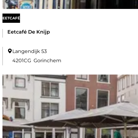
u
b
EETCAFÉ
Eetcafé De Knijp
E
Langendijk 53
e
4201CG
Gorinchem
t
c
a
f
é
D
e
K