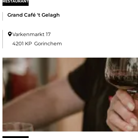
RESTAURANT
Grand Café 't Gelagh
G
Varkenmarkt 17
r
4201 KP
Gorinchem
a
n
d
C
a
f
é
'
t
G