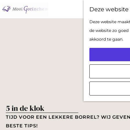
Deze website 
G
Deze website maakt 
a
de website zo goed 
n
akkoord te gaan.
a
a
r
d
e
h
o
5 in de klok
m
e
TIJD VOOR EEN LEKKERE BORREL? WIJ GEVE
p
BESTE TIPS!