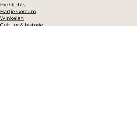
Highlights
Hartje Gorcum
Winkelen
Cultuur & historie
Parkeren
Over ons
Pers en beeldbank
Zakelijk
Toeristeninformatie
VVV Gorinchem
Grote Markt 17
(Gorcums Museum)
4201 EB Gorinchem
T: +31 (0)183-631525