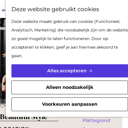
Op pad met een
Z
F
K
Deze website gebruikt cookies
stadsgids
o
a
a
M
De Hollandse
G
Deze website maakt gebruik van cookies (Functioneel,
e
v
a
e
Waterlinies en
a
Analytisch, Marketing) die noodzakelijk zijn om de website
k
o
r
n
Gorinchem
n
zo goed mogelijk te laten functioneren. Door op
e
r
t
u
Vestingdriehoek
a
accepteren te klikken, geef je aan hiermee akkoord te
n
i
Waterstad
a
gaan.
e
Inspiratie
r
t
d
Alles accepteren
e
PLAN JE BEZOEK
e
n
Reserveren
h
Alleen noodzakelijk
Bereikbaarheid
o
Parkeren
m
Voorkeuren aanpassen
Voeg toe als favoriet
Voeg toe als favoriet
Overnachten
e
Beautiful Style
Plattegrond
p