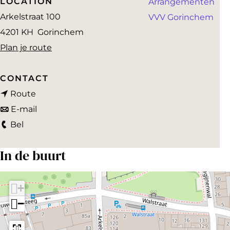
LOCATION
Arrangementen
a
Arkelstraat 100
VVV Gorinchem
g
4201 KH
Gorinchem
e
n
Plan je route
a
a
CONTACT
n
r
Route
a
n
B
E-mail
B
a
a
e
Bel
e
r
a
a
In de buurt
a
B
r
u
u
e
B
t
t
a
e
i
+
i
u
a
f
−
f
t
u
u