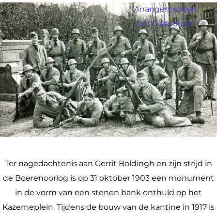
a
Arrangementen
g
VVV Gorinchem
e
Ter nagedachtenis aan Gerrit Boldingh en zijn strijd in
de Boerenoorlog is op 31 oktober 1903 een monument
in de vorm van een stenen bank onthuld op het
Kazerneplein. Tijdens de bouw van de kantine in 1917 is