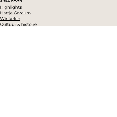
Dit weekend
Koopzondag
Evenement aanmelden
SNEL NAAR
Highlights
Hartje Gorcum
Winkelen
Cultuur & historie
Parkeren
Over ons
Pers en beeldbank
Zakelijk
Toeristeninformatie
VVV Gorinchem
Grote Markt 17