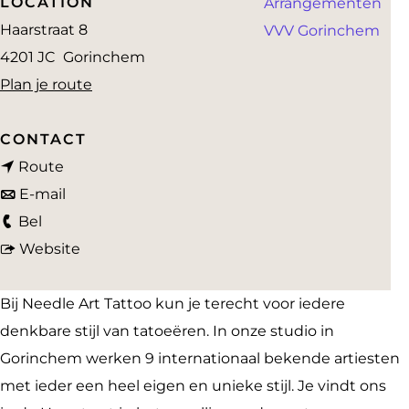
LOCATION
Arrangementen
a
Haarstraat 8
VVV Gorinchem
g
4201 JC
Gorinchem
e
n
Plan je route
a
a
CONTACT
n
r
Route
a
n
N
E-mail
N
a
a
e
Bel
e
r
a
v
e
Website
e
N
r
a
d
d
e
N
n
l
Bij Needle Art Tattoo kun je terecht voor iedere
l
e
e
N
e
denkbare stijl van tatoeëren. In onze studio in
e
d
e
e
A
Gorinchem werken 9 internationaal bekende artiesten
A
l
d
e
r
met ieder een heel eigen en unieke stijl. Je vindt ons