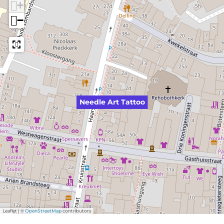
+
−
Needle Art Tattoo
Leaflet
|
©
OpenStreetMap
contributors