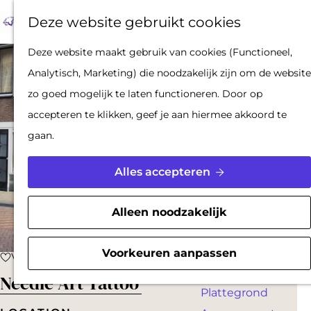
Op pad met een
Z
F
K
Deze website gebruikt cookies
stadsgids
o
a
a
M
De Hollandse
G
Deze website maakt gebruik van cookies (Functioneel,
e
v
a
e
Waterlinies en
a
Analytisch, Marketing) die noodzakelijk zijn om de website
k
o
r
n
Gorinchem
n
zo goed mogelijk te laten functioneren. Door op
e
r
t
u
Vestingdriehoek
a
accepteren te klikken, geef je aan hiermee akkoord te
n
i
Waterstad
a
gaan.
e
Inspiratie
r
t
d
Alles accepteren
e
PLAN JE BEZOEK
e
n
Reserveren
h
Alleen noodzakelijk
Bereikbaarheid
o
Parkeren
m
Voorkeuren aanpassen
Voeg toe als favoriet
Voeg toe als favoriet
Overnachten
e
Needle Art Tattoo
Plattegrond
p