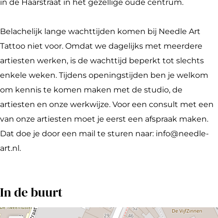
r
e
l
d
t
in de Haarstraat in het gezellige oude centrum.
t
A
e
l
T
T
r
A
e
a
Belachelijk lange wachttijden komen bij Needle Art
a
t
r
A
t
Tattoo niet voor. Omdat we dagelijks met meerdere
t
T
t
r
t
artiesten werken, is de wachttijd beperkt tot slechts
t
a
T
t
o
enkele weken. Tijdens openingstijden ben je welkom
o
t
a
T
o
om kennis te komen maken met de studio, de
o
t
t
a
artiesten en onze werkwijze. Voor een consult met een
o
t
t
van onze artiesten moet je eerst een afspraak maken.
o
o
t
Dat doe je door een mail te sturen naar: info@needle-
o
o
art.nl.
o
In de buurt