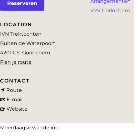
Arrangementen
a
Reserveren
VVV Gorinchem
g
e
LOCATION
IVN Trektochten
Buiten de Waterpoort
4201 CS
Gorinchem
n
Plan je route
a
a
CONTACT
n
r
Route
a
n
I
E-mail
a
a
v
V
Website
r
a
a
N
I
r
n
t
Meerdaagse wandeling
V
I
I
r