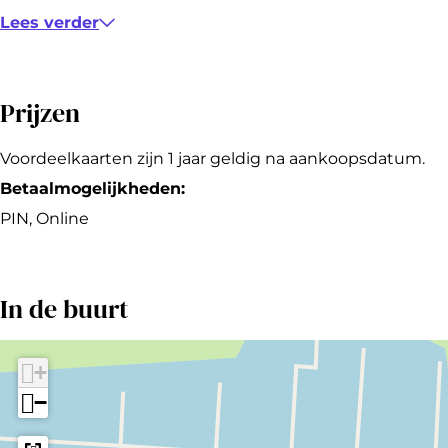
s
e
e
s
Lees verder
b
s
s
c
o
b
b
h
Prijzen
s
o
o
c
s
s
Voordeelkaarten zijn 1 jaar geldig na aankoopsdatum.
h
c
c
Betaalmogelijkheden:
h
h
PIN, Online
In de buurt
+
−