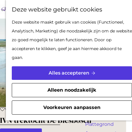
Op pad met een
Z
F
K
Deze website gebruikt cookies
stadsgids
o
a
a
M
De Hollandse
G
Deze website maakt gebruik van cookies (Functioneel,
e
v
a
e
Waterlinies en
a
Analytisch, Marketing) die noodzakelijk zijn om de website
k
o
r
n
Gorinchem
n
zo goed mogelijk te laten functioneren. Door op
e
r
t
u
Vestingdriehoek
a
accepteren te klikken, geef je aan hiermee akkoord te
n
i
Waterstad
a
gaan.
e
Inspiratie
r
t
d
Alles accepteren
e
PLAN JE BEZOEK
e
n
Reserveren
h
Alleen noodzakelijk
Bereikbaarheid
o
Parkeren
m
Voorkeuren aanpassen
Voeg toe als favoriet
Voeg toe als favoriet
Overnachten
e
IVN trektocht De Biesbosch
Plattegrond
p