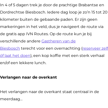
N
V
V
e
In 4 of 5 dagen trek je door de prachtige Brabantse en
t
N
N
k
Dordrechtse Biesbosch. Iedere dag loop je zo’n 15 tot 20
r
t
t
t
kilometer buiten de gebaande paden. Er zijn geen
e
r
r
o
markeringen in het veld, dus je navigeert de route via
k
e
e
c
de gratis app IVN Routes. Op de route kun je bij
t
k
k
h
verschillende andere
Gastheren van de
o
t
t
t
Biesbosch
terecht voor een overnachting (
reserveer zelf
c
o
o
D
óf laat het doen
), een kop koffie met een sterk verhaal
h
c
c
e
en/of een lekkere lunch.
t
h
h
B
D
t
t
i
Verlangen naar de overkant
e
D
D
e
B
e
e
s
Het verlangen naar de overkant staat centraal in de
i
B
B
b
meerdaag…
e
i
i
o