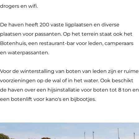
o
M
M
w
drogers en wifi.
o
e
e
e
k
r
r
d
De haven heeft 200 vaste ligplaatsen en diverse
W
w
w
e
plaatsen voor passanten. Op het terrein staat ook het
V
e
e
Botenhuis, een restaurant-bar voor leden, camperaars
D
d
d
en waterpassanten.
e
e
e
M
Voor de winterstalling van boten van leden zijn er ruime
e
voorzieningen op de wal of in het water. Ook beschikt
r
de haven over een hijsinstallatie voor boten tot 8 ton en
w
een botenlift voor kano's en bijbootjes.
e
d
e