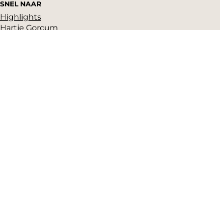
SNEL NAAR
Highlights
Hartje Gorcum
Winkelen
Cultuur & historie
Parkeren
Over ons
Pers en beeldbank
Zakelijk
Toeristeninformatie
VVV Gorinchem
Grote Markt 17
(Gorcums Museum)
4201 EB Gorinchem