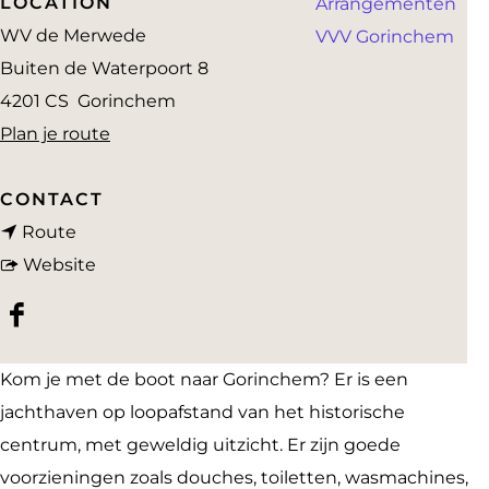
LOCATION
Arrangementen
a
WV de Merwede
VVV Gorinchem
g
Buiten de Waterpoort 8
e
4201 CS
Gorinchem
n
Plan je route
a
a
CONTACT
n
r
Route
a
v
W
Website
a
a
V
F
r
n
D
a
W
W
e
Kom je met de boot naar Gorinchem? Er is een
c
V
V
M
jachthaven op loopafstand van het historische
e
D
D
e
centrum, met geweldig uitzicht. Er zijn goede
b
e
e
r
voorzieningen zoals douches, toiletten, wasmachines,