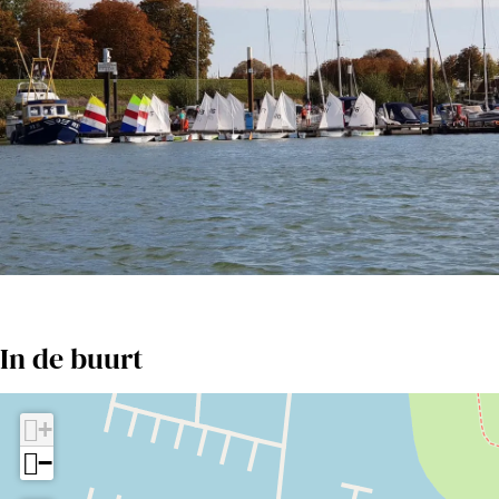
O
p
In de buurt
e
n
+
p
−
o