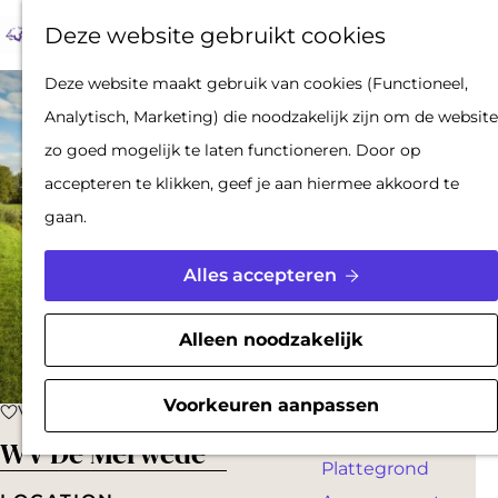
Op pad met een
Z
F
K
Deze website gebruikt cookies
stadsgids
o
a
a
M
De Hollandse
G
Deze website maakt gebruik van cookies (Functioneel,
e
v
a
e
Waterlinies en
a
Analytisch, Marketing) die noodzakelijk zijn om de website
k
o
r
n
Gorinchem
n
zo goed mogelijk te laten functioneren. Door op
e
r
t
u
Vestingdriehoek
a
accepteren te klikken, geef je aan hiermee akkoord te
n
i
Waterstad
a
gaan.
e
Inspiratie
r
t
d
Alles accepteren
e
PLAN JE BEZOEK
e
n
Reserveren
h
Alleen noodzakelijk
Bereikbaarheid
o
Parkeren
m
Voorkeuren aanpassen
Voeg toe als favoriet
Voeg toe als favoriet
Overnachten
e
WV De Merwede
Plattegrond
p