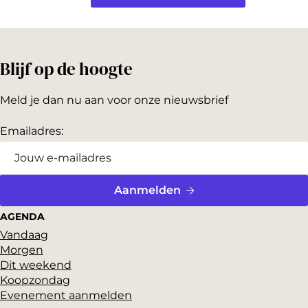
e
M
e
Blijf op de hoogte
r
w
Meld je dan nu aan voor onze nieuwsbrief
e
Emailadres:
d
e
Aanmelden
AGENDA
Vandaag
Morgen
Dit weekend
Koopzondag
Evenement aanmelden