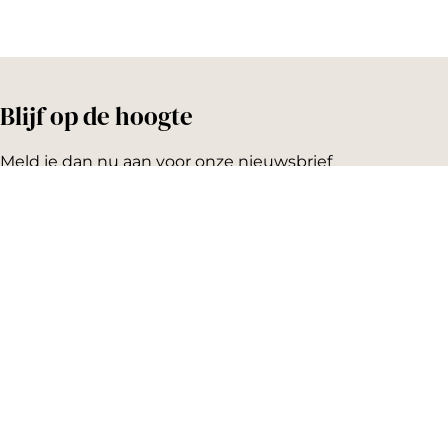
Blijf op de hoogte
Meld je dan nu aan voor onze nieuwsbrief
Emailadres:
AGENDA
Vandaag
Morgen
Dit weekend
Koopzondag
Evenement aanmelden