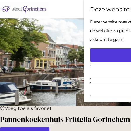
Deze website 
G
Deze website maakt 
a
de website zo goed 
n
akkoord te gaan.
a
a
r
d
e
h
o
Voeg toe als favoriet
m
Voeg toe als favoriet
Pannenkoekenhuis Frittella Gorinchem
e
p