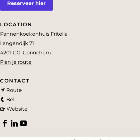
Reserveer hier
a
g
e
LOCATION
Pannenkoekenhuis Fritella
Langendijk 71
4201 CG
Gorinchem
n
Plan je route
a
a
CONTACT
n
r
Route
P
a
P
Bel
a
a
v
a
Website
n
r
a
n
F
L
Y
n
P
n
n
a
i
o
e
a
P
e