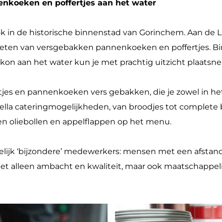
enkoeken en poffertjes aan het water
ook in de historische binnenstad van Gorinchem. Aan de L
ieten van versgebakken pannenkoeken en poffertjes. Binn
kon aan het water kun je met prachtig uitzicht plaatsn
tjes en pannenkoeken vers gebakken, die je zowel in het
tella cateringmogelijkheden, van broodjes tot complete b
n oliebollen en appelflappen op het menu.
melijk ‘bijzondere’ medewerkers: mensen met een afstand
niet alleen ambacht en kwaliteit, maar ook maatschappel