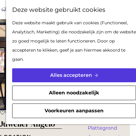
Op pad met een
Z
F
K
Deze website gebruikt cookies
stadsgids
o
a
a
M
De Hollandse
G
Deze website maakt gebruik van cookies (Functioneel,
e
v
a
e
Waterlinies en
a
Analytisch, Marketing) die noodzakelijk zijn om de website
k
o
r
n
Gorinchem
n
zo goed mogelijk te laten functioneren. Door op
e
r
t
u
Vestingdriehoek
a
accepteren te klikken, geef je aan hiermee akkoord te
n
i
Waterstad
a
gaan.
e
Inspiratie
r
t
d
Alles accepteren
e
PLAN JE BEZOEK
e
n
Reserveren
h
Alleen noodzakelijk
Bereikbaarheid
o
Parkeren
m
Voorkeuren aanpassen
Voeg toe als favoriet
Voeg toe als favoriet
Overnachten
e
Juwelier Angelo
Plattegrond
p