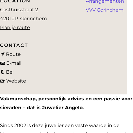
LOCATION
Arrangementen
a
Gasthuisstraat 2
VVV Gorinchem
g
4201 JP
Gorinchem
e
n
Plan je route
a
a
CONTACT
n
r
Route
a
n
J
E-mail
J
a
a
u
Bel
u
r
a
v
w
Website
w
J
r
a
e
e
u
J
n
l
Vakmanschap, persoonlijk advies en een passie voor
l
w
u
J
i
sieraden – dat is Juwelier Angelo.
i
e
w
u
e
e
l
e
w
r
Sinds 2002 is deze juwelier een vaste waarde in de