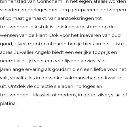
r
i
l
e
A
binnenstad van Gorinchem. In het eigen atelier worden
A
e
i
l
n
sieraden en horloges met zorg gerepareerd, ontworpen
n
r
e
i
g
of op maat gemaakt. Van aanzoeksringen tot
g
A
r
e
e
trouwringen: elk stuk is uniek en afgestemd op de
e
n
A
r
l
wensen van de klant. Ook voor het inleveren van oud
l
g
n
A
o
goud, zilver, munten of baren ben je hier aan het juiste
o
e
g
n
adres. Juwelier Angelo biedt een eerlijke topprijs en
l
e
g
neemt alle tijd voor een vrijblijvend advies. Met
o
l
e
jarenlange ervaring als goudsmid en een liefde voor het
o
l
vak, straalt alles in de winkel vakmanschap en kwaliteit
o
uit. Ontdek de collectie sieraden, horloges en
trouwringen – klassiek of modern, in goud, zilver, staal of
platina.