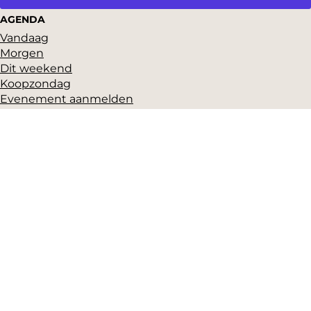
AGENDA
Vandaag
Morgen
Dit weekend
Koopzondag
Evenement aanmelden
SNEL NAAR
Highlights
Hartje Gorcum
Winkelen
Cultuur & historie
Parkeren
Over ons
Pers en beeldbank
Zakelijk