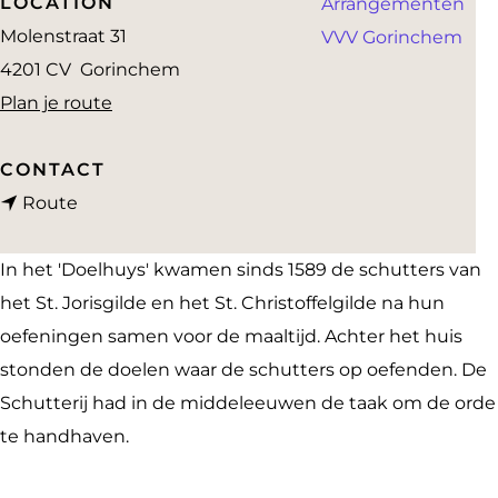
LOCATION
Arrangementen
a
Molenstraat 31
VVV Gorinchem
g
4201 CV
Gorinchem
e
n
Plan je route
a
a
CONTACT
n
r
Route
a
H
a
e
In het 'Doelhuys' kwamen sinds 1589 de schutters van
r
t
het St. Jorisgilde en het St. Christoffelgilde na hun
H
D
oefeningen samen voor de maaltijd. Achter het huis
e
o
stonden de doelen waar de schutters op oefenden. De
t
e
Schutterij had in de middeleeuwen de taak om de orde
D
l
te handhaven.
o
h