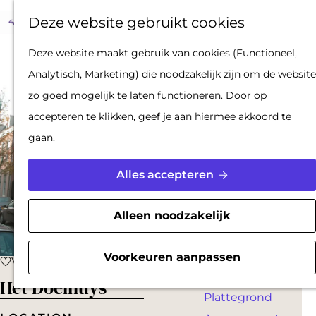
Op pad met een
Z
F
K
Deze website gebruikt cookies
stadsgids
o
a
a
M
De Hollandse
G
Deze website maakt gebruik van cookies (Functioneel,
e
v
a
e
Waterlinies en
a
Analytisch, Marketing) die noodzakelijk zijn om de website
k
o
r
n
Gorinchem
n
zo goed mogelijk te laten functioneren. Door op
e
r
t
u
Vestingdriehoek
a
accepteren te klikken, geef je aan hiermee akkoord te
n
i
Waterstad
a
gaan.
e
Inspiratie
r
t
d
Alles accepteren
e
PLAN JE BEZOEK
e
n
Reserveren
h
Alleen noodzakelijk
Bereikbaarheid
o
Parkeren
m
Voorkeuren aanpassen
Voeg toe als favoriet
Voeg toe als favoriet
Overnachten
e
Het Doelhuys
Plattegrond
p