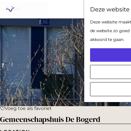
Deze website 
G
Deze website maakt 
a
de website zo goed 
n
akkoord te gaan.
a
a
r
d
e
h
o
Voeg toe als favoriet
m
Voeg toe als favoriet
Gemeenschapshuis De Bogerd
e
p