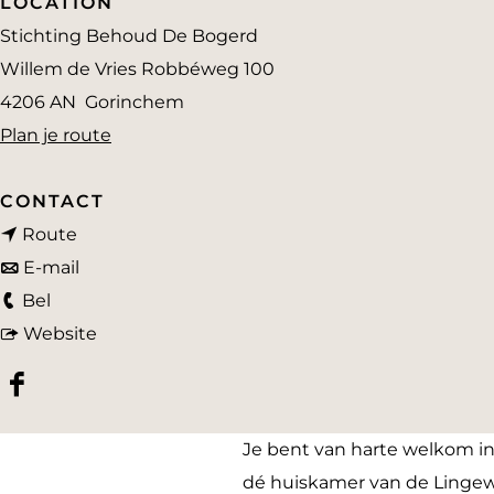
LOCATION
a
Stichting Behoud De Bogerd
g
Willem de Vries Robbéweg 100
e
4206 AN
Gorinchem
n
Plan je route
a
a
CONTACT
n
r
Route
a
n
G
E-mail
G
a
a
e
Bel
e
r
a
v
m
Website
m
G
r
a
e
F
e
e
G
n
e
a
e
m
e
G
n
Je bent van harte welkom in 
c
n
e
m
e
s
dé huiskamer van de Lingewi