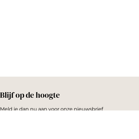
o
e
k
s
t
Blijf op de hoogte
Meld je dan nu aan voor onze nieuwsbrief
Emailadres: