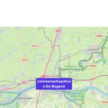
Gemeenschapshui
s De Bogerd